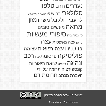
טלפון
נעדרים
חרם
סלולארי
כביש 6
להעביר ולהשפיע
מזון
להעביר ולקבל משהו
מחאה
מעשים טובים
סיפורי מעשיות
סיינטולוגיה
עצה
עצה משפטית
סרטן
צרכנית
עצה רפואית
עצומה
פוליטיקה
רכב
פרסומת
קניון
ונהיגה
שואה
תיאוריות
רפואה
קונספירציה
תרומה על ידי
תרומת דם
העברת מכתב
זכויות היוצרים לאתר ברשיון
Creative Commons