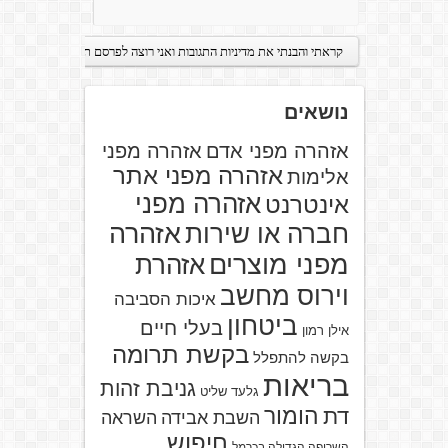
נושאים
אזהרה מפני אדם
אזהרה מפני
אזהרה מפני אתר
אלימות
אזהרה מפני
אינטרנט
אזהרה
חברה או שירות
מפני מוצרים
אזהרת
וירוס מחשב
איכות הסביבה
ביטחון
בעלי חיים
אילן רמון
בקשת תרומה
בקשה להתפלל
בריאות
גניבת זהות
גלעד שליט
הומור
דת
השבת אבידה
השראה
חיפוש
השריפה הגדולה בכרמל