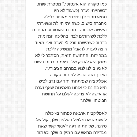
כמו סקורה הוא אינסופי." מספרת שוחט
"כשהייתי נערה (כשעוד לא היו
סמארטפונים) וחזרתי מאוחר בלילה
מחברה בישוב. כשהייתי חיילת ונשארתי
האישה אחרונה בתחנת האוטובוס מפחדת
ללכת לשירותים לבד. בהליכה יומיומית
ברחוב כשמישהו זורק לי הערה ואני מאוד
רוצה לענות לו אבל ממשיכה ללכת
במהירות. התחושה הזאת, הסתבר לי לא
מזמן היא לא רק שלי. פעמים רבות פשוט
לא נעים לנו לנוע במרחב הציבורי.".
הצורך הזה הוביל לפיתוח סקורה -
אפליקציה שפיתחתי יחד עם נדב לכיש .
היא בחינם כי אנחנו מאמינות שאף נערה
או אישה לא צריכה לשלם על תחושת
הביטחון שלה."
לאפליקציה ארבעה כפתורים-יכולה
להשמיע את צלצול הטלפון שלך, קול של
סירנה, שליחת הודעה לאנשי קשר שאת
מגדירה מראש עם המיקום שלך וכפתור