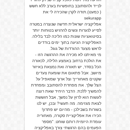
לנייד ולהסתובב בחופשיות בערב ללא חשש
( כמעט).תודה לקרן שהכירה לי את
sekurapp
אפליקציה ישראלית חדשה שנוצרה במטרה
לסייע לנערות ונשים להרגיש בטוחות יותר
בסיטואציות שונות כמו הליכה לבד בלילה.
האפליקציה הגיעה בתוך ימים בודדים
לראש מצעד ההורדות של גוגל.
מי מאיתנו לא מכירה את ההרגשה הזו -
את הולכת ברחוב באמצע הלילה, לכאורה
הכל בסדר, יש תאורה ואת נמצאת באיזור
מיושב. אבל פתאום את שומעת צעדים
שקטים מאחורייך וצל ארוך שמאפיל על
הצל שלך. את מפחדת להסתובב ומפחדת
להמשיך ללכת. הדבר היחיד שאת רוצה
לעשות הוא לרוץ על נפשך, אבל חוששת
לצאת מגזימה. מה תעשי? ובכן, יש לנו
בשורות בשבילכן - מהיום יש פתרון!
הכירו את אפליקציית סקורה, מאחוריה
עומדת היזמית רותם שוחט. "מספר
הפעמים בהם הרגשתי צורך באפליקציה