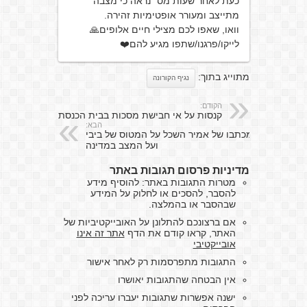
כעת לאחר שעות מס׳ נראה כי מצבה
מתייצב ומעורר אופטימיות זהירה.
וואו, שאפו לכם מצילי חיים אלופים🙏
לייקו/פרגנו/שתפו מגיע להם❤️
מתוייג בתוך:
נגיף הקורונה
הקודם:
קנסות על אי חבישת מסכות בבית הכנסת
הבא:
מכתבו של אמיר השכל על המטוס של ביבי
ועל המצב במדינה
מדיניות פרסום תגובות באתר
מטרות התגובות באתר: להוסיף מידע
להסבר, להסכים או לחלוק על המידע
שבהסבר או בהמלצה.
אם ברצונכם להתלונן על האובייקטיביות של
האתר, קראו קודם את הדף
אתר זה אינו
אובייקטיבי
התגובות מתפרסמות רק לאחר אישור
אין הבטחה שהתגובות יאושרו
ישנה אפשרות שתגובות יעברו עריכה לפני