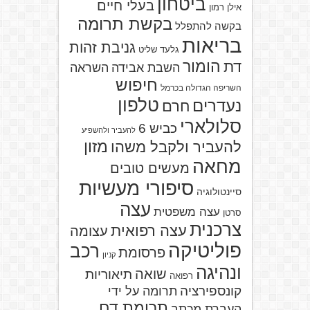
ביטחון
בעלי חיים
אילן רמון
בקשת תרומה
בקשה להתפלל
בריאות
גניבת זהות
גלעד שליט
הומור
דת
השבת אבידה
השראה
חיפוש
השריפה הגדולה בכרמל
טלפון
נעדרים
חרם
סלולארי
כביש 6
להעביר ולהשפיע
מזון
להעביר ולקבל משהו
מחאה
מעשים טובים
סיפורי מעשיות
סיינטולוגיה
עצה
עצה משפטית
סרטן
צרכנית
עצה רפואית
עצומה
פוליטיקה
רכב
פרסומת
קניון
ונהיגה
שואה
תיאוריות
רפואה
קונספירציה
תרומה על ידי
תרומת דם
העברת מכתב