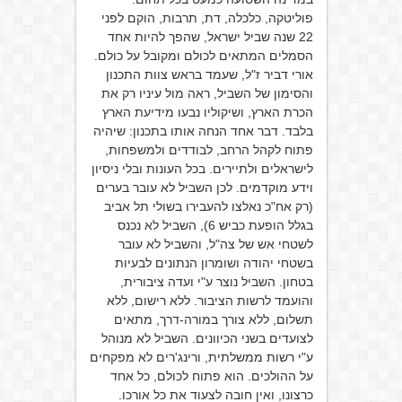
פוליטקה, כלכלה, דת, תרבות, הוקם לפני
22 שנה שביל ישראל, שהפך להיות אחד
הסמלים המתאים לכולם ומקובל על כולם.
אורי דביר ז"ל, שעמד בראש צוות התכנון
והסימון של השביל, ראה מול עיניו רק את
הכרת הארץ, ושיקוליו נבעו מידיעת הארץ
בלבד. דבר אחד הנחה אותו בתכנון: שיהיה
פתוח לקהל הרחב, לבודדים ולמשפחות,
לישראלים ולתיירים. בכל העונות ובלי ניסיון
וידע מוקדמים. לכן השביל לא עובר בערים
(רק אח"כ נאלצו להעבירו בשולי תל אביב
בגלל הופעת כביש 6), השביל לא נכנס
לשטחי אש של צה"ל, והשביל לא עובר
בשטחי יהודה ושומרון הנתונים לבעיות
בטחון. השביל נוצר ע"י ועדה ציבורית,
והועמד לרשות הציבור. ללא רישום, ללא
תשלום, ללא צורך במורה-דרך, מתאים
לצועדים בשני הכיוונים. השביל לא מנוהל
ע"י רשות ממשלתית, ורינג'רים לא מפקחים
על ההולכים. הוא פתוח לכולם, כל אחד
כרצונו, ואין חובה לצעוד את כל אורכו.