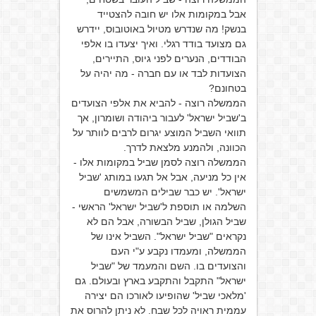
אבל במקומות אלו יש חובה להצטייד
בנשק! מה שנדרש מטיול באוטובוס, יידרש
גם מצועד בודד רגלי. ואיך יצעדו בו אלפי
הבודדים, הנערים לפני גיוס, התיירים,
הצועדות לבד או עם חברה - מה יהיה על
בטחונם?
הממשלה רוצה - להביא את אלפי הצועדים
ב'שביל ישראל' לעבור ביהודה ושומרון, אך
תוואי השביל המוצע יגרום לרבים לוותר על
הכוונה, ולהמנע מלצאת לדרך.
הממשלה רוצה לסמן שביל במקומות אלו -
אין כל מניעה, אבל אל תגעו במותג 'שביל
ישראל'. יש כבר שבילים המשמשים
השלמה או תוספת ל'שביל ישראל' הראשי -
שביל הגולן, שביל הבשורה, אבל הם לא
נקראים "שביל ישראל". השביל אינו של
הממשלה, ומעמדו נקבע ע"י העם
והצועדים בו. השם והמעמד של "שביל
ישראל" התקבל והתקבע בארץ ובעולם. גם
'מלאכי שביל' שהופיעו לאורכו הם יצירה
עממית ראויה לכל שבח. לא ניתן להרוס את