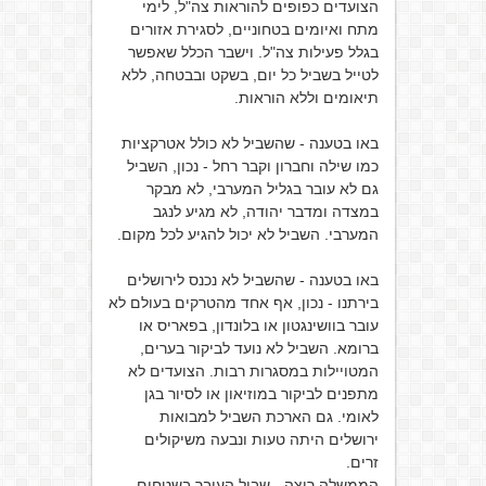
הצועדים כפופים להוראות צה"ל, לימי
מתח ואיומים בטחוניים, לסגירת אזורים
בגלל פעילות צה"ל. וישבר הכלל שאפשר
לטייל בשביל כל יום, בשקט ובבטחה, ללא
תיאומים וללא הוראות.
באו בטענה - שהשביל לא כולל אטרקציות
כמו שילה וחברון וקבר רחל - נכון, השביל
גם לא עובר בגליל המערבי, לא מבקר
במצדה ומדבר יהודה, לא מגיע לנגב
המערבי. השביל לא יכול להגיע לכל מקום.
באו בטענה - שהשביל לא נכנס לירושלים
בירתנו - נכון, אף אחד מהטרקים בעולם לא
עובר בוושינגטון או בלונדון, בפאריס או
ברומא. השביל לא נועד לביקור בערים,
המטויילות במסגרות רבות. הצועדים לא
מתפנים לביקור במוזיאון או לסיור בגן
לאומי. גם הארכת השביל למבואות
ירושלים היתה טעות ונבעה משיקולים
זרים.
הממשלה רוצה - שביל העובר בשטחים,