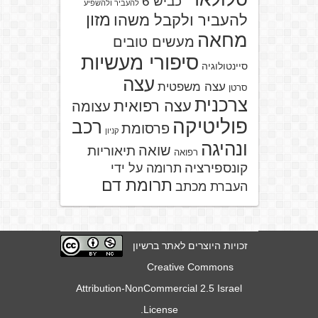
כביש 6
להעביר ולהשפיע
מזון
להעביר ולקבל משהו
מחאה
מעשים טובים
סיפורי מעשיות
סיינטולוגיה
עצה
עצה משפטית
סרטן
צרכנית
עצה רפואית
עצומה
פוליטיקה
רכב
פרסומת
קניון
ונהיגה
שואה
תיאוריות
רפואה
קונספירציה
תרומה על ידי
תרומת דם
העברת מכתב
זכויות היוצרים לאתר ברשיון
Creative Commons
Attribution-NonCommercial 2.5 Israel
.
License