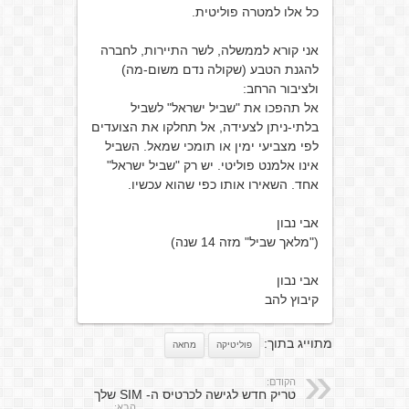
כל אלו למטרה פוליטית.
אני קורא לממשלה, לשר התיירות, לחברה
להגנת הטבע (שקולה נדם משום-מה)
ולציבור הרחב:
אל תהפכו את "שביל ישראל" לשביל
בלתי-ניתן לצעידה, אל תחלקו את הצועדים
לפי מצביעי ימין או תומכי שמאל. השביל
אינו אלמנט פוליטי. יש רק "שביל ישראל"
אחד. השאירו אותו כפי שהוא עכשיו.
אבי נבון
("מלאך שביל" מזה 14 שנה)
אבי נבון
קיבוץ להב
מתוייג בתוך:
פוליטיקה
מחאה
הקודם:
טריק חדש לגישה לכרטיס ה- SIM שלך
הבא: