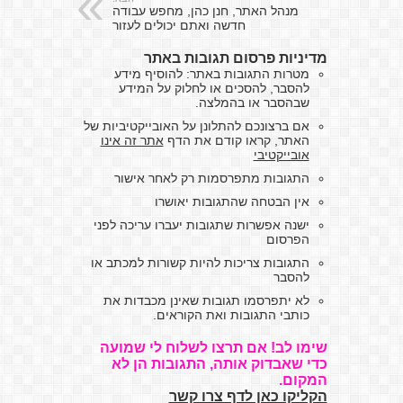
מנהל האתר, חנן כהן, מחפש עבודה
חדשה ואתם יכולים לעזור
מדיניות פרסום תגובות באתר
מטרות התגובות באתר: להוסיף מידע
להסבר, להסכים או לחלוק על המידע
שבהסבר או בהמלצה.
אם ברצונכם להתלונן על האובייקטיביות של
האתר, קראו קודם את הדף
אתר זה אינו
אובייקטיבי
התגובות מתפרסמות רק לאחר אישור
אין הבטחה שהתגובות יאושרו
ישנה אפשרות שתגובות יעברו עריכה לפני
הפרסום
התגובות צריכות להיות קשורות למכתב או
להסבר
לא יתפרסמו תגובות שאינן מכבדות את
כותבי התגובות ואת הקוראים.
שימו לב! אם תרצו לשלוח לי שמועה
כדי שאבדוק אותה, התגובות הן לא
המקום.
הקליקו כאן לדף צרו קשר