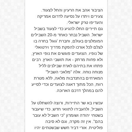
הציבור אהב את הרעיון והחל לצעוד.
צעירים ויתרו על נסיעה לדרום אמריקה
והעדיפו טרק ישראלי.
גם תיירים החלו להגיע כדי לצעוד בשביל
ישראל. השביל נבחר כאחד מ-20 השבילים
המומלצים בעולם, וחברת 'גוגל' בחרה בו
לצלם לכל אורכו להפקת מדריך וירטואלי
של נופיו. הצועדים פוגשים את נופי הארץ,
ולא פחות מרתק - את תושבי הארץ. רבים
פתחו את בתיהם לארח שבילנים לליל
מנוחה נוחה. אלה "מלאכי השביל"
המארחים בהתנדבות מלאה, ללא מטרת
רווח, הכל מתוך דאגה לצועדים וכדי לסייע
להם במהלך דרכם הארוכה.
עכשיו בא שר התיירות, ורוצה להשתלט על
השביל, ולהעבירו לתוואי חדש, כדי שיעבור
בשטחי יהודה ושומרון "כי השביל לא עובר
בהם". אין זה מקרה, וגם לא סיבה
פוליטית. אורי דביר חשש שבשטחים יהיו