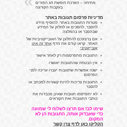
מתיחה – הארכת חופשת חג הפורים
בעקבות הקורונה
מדיניות פרסום תגובות באתר
מטרות התגובות באתר: להוסיף מידע
להסבר, להסכים או לחלוק על המידע
שבהסבר או בהמלצה.
אם ברצונכם להתלונן על האובייקטיביות של
האתר, קראו קודם את הדף
אתר זה אינו
אובייקטיבי
התגובות מתפרסמות רק לאחר אישור
אין הבטחה שהתגובות יאושרו
ישנה אפשרות שתגובות יעברו עריכה לפני
הפרסום
התגובות צריכות להיות קשורות למכתב או
להסבר
לא יתפרסמו תגובות שאינן מכבדות את
כותבי התגובות ואת הקוראים.
שימו לב! אם תרצו לשלוח לי שמועה
כדי שאבדוק אותה, התגובות הן לא
המקום.
הקליקו כאן לדף צרו קשר