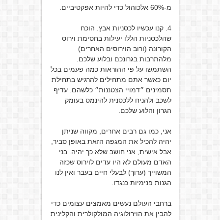
מ-60% אלכוהול כדי להיות אפקטיביים.
4. קנו עכשיו לכסניות אבץ. הוכח
שהלכסניות הללו יעילות בחסימת וירוס
הקורונה (ורוב הוירוסים האחרים)
מלהתרבות בגרונכם ובלוע שלכם.
השתמשו על פי ההוראות כמה פעמים בכל
יום כאשר אתם מתחילים להרגיש בתחילת
תסמינים ״דמויי הצטננות״ כלשהם. עדיף
לשכב ולהניח ללכסנית להינמס בעומק
הגרון והלוע שלכם.
אני, כמו גם רבים אחרים, מקווה שניתן
יהיה להכיל את המגפה הזאת באופן סביר,
אבל אישית, אני חושב שלא כך יהיה. בני
האדם מעולם לא היו עדים לוירוס שכזה
המשוייך (ערוך) לבעלי חיים בעבר ואין לנו
הגנות פנימיות כנגדו.
ברחבי העולם נעשים מאמצים עצומים כדי
להבין את הוירולוגיה המולקולרית והקלינית