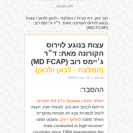
ללא המלצה
הנך כאן:
דף הבית
/
המלצה - לכאן ולכאן
/
עצות
בנוגע לוירוס הקורונה מאת: ד״ר ג׳יימס רוב
(MD FCAP)
עצות בנוגע לוירוס
הקורונה מאת: ד״ר
ג׳יימס רוב (MD FCAP)
(המלצה - לכאן ולכאן)
פורסם ב 10 במרץ 2020
ההסבר:
האתר האמין Snopes בדק את המכתב
.
הייחוס לכותב הוא נכון. לעומת זאת, העצה
ליטול לכסניות אבץ לא מוכחת מחקרית.
האתר מפנה
למחקר רוחב
ומצטט ממנו:
“trials conducted in high-income
countries since 1984 investigating the