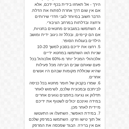
הירך - אל תאחזו בידית בכף ידכם, אלא
אם אין שום דרך אחרת לפתוח את הדלת.
הדבר חשוב במיוחד לגבי חדרי שירותים
ורחצה ובדלתות במרחב הציבורי.
4. השתמשו במגבונים מחטאים בחנויות,
אם הם קיימים, ובכלל זה ניגוב ידית ומושב
הילדים בעגלות הסופר.
5. רחצו את ידיכם בסבון למשך 10-20
שניות ו/או השתמשו במחטא ידיים
אלכוהולי המכיל יותר מ-60% אלכוהול בכל
פעם שאתם שבים הביתה מכל פעילות
שהיא שכוללת מקומות שבהם היו אנשים
אחרים.
6. שמרו בקבוק של חומר מחטא בכל כניסה
לביתכם ובמכונית שלכם, לשימוש לאחר
תדלוק או נגיעה בחפצים נגועים אחרים
במידה ואינכם יכולים לשטוף את ידיכם
מיידית לאחר מכן.
7. במידת האפשר, השתעלו או התעטשו
אל תוך טישו וזרקו. השתמשו במרפק שלכם
אם אין ברירה. הבגד שמכסה את המרפק