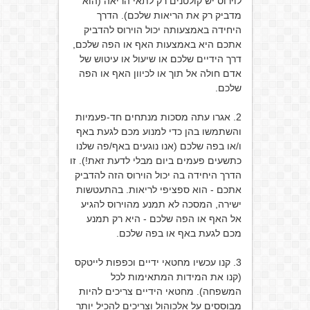
לוירוס יש קולטנים רק לתאי הריאה (הוא
מדביק רק את הריאות שלכם). הדרך
היחידה באמצעותה יכול הוירוס להדביק
אתכם היא באמצעות האף או הפה שלכם,
דרך הידיים שלכם או שיעול או עיטוש של
אדם חולה אל תוך או לכיוון האף או הפה
שלכם.
2. אגרו עתה מסכות מנתחים חד-פעמיות
והשתמשו בהן כדי למנוע מכם לגעת באף
ו/או בפה שלכם (אנו נוגעים באף/פה שלנו
כתשעים פעמים ביום מבלי לדעת זאת!). זו
הדרך היחידה בה יכול הוירוס הזה להדביק
אתכם - הוא ספציפי לריאות. בהתעטשות
ישירה, המסכה לא תמנע מהוירוס להגיע
אל האף או הפה שלכם - היא רק תמנע
מכם לגעת באף או בפה שלכם.
3. קנו עכשיו מחטאי ידיים וכפפות לייטקס
(קנו את המידות המתאימות לכל
המשפחה). מחטאי הידיים צריכים להיות
מבוססים על אלכוהול וצריכים להכיל יותר