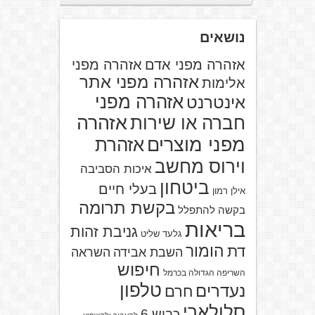
נושאים
אזהרה מפני אדם
אזהרה מפני
אזהרה מפני אתר
אלימות
אזהרה מפני
אינטרנט
אזהרה
חברה או שירות
מפני מוצרים
אזהרת
וירוס מחשב
איכות הסביבה
ביטחון
בעלי חיים
אילן רמון
בקשת תרומה
בקשה להתפלל
בריאות
גניבת זהות
גלעד שליט
הומור
דת
השבת אבידה
השראה
חיפוש
השריפה הגדולה בכרמל
טלפון
נעדרים
חרם
סלולארי
כביש 6