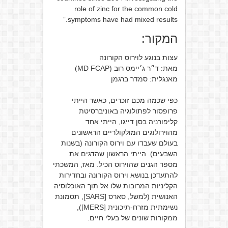
role of zinc for the common cold
symptoms have had mixed results.”
המקור:
עצות בנוגע לוירוס הקורונה
מאת: ד״ר ג׳יימס רוב (MD FCAP)
מאנגלית: סמדר ברגמן
כפי שכמה מכם זוכרים, כאשר הייתי
פרופסור לפתולוגיה באוניברסיטת
קליפורניה בסן דייגו, הייתי אחד
מהוירולוגים המולקולריים הראשונים
בעולם שעבדו עם וירוס הקורונה (בשנות
השבעים). הייתי הראשון שהדגים את
מספר הגנים שהוירוס הכיל. מאז, המשכתי
להתעדכן בנושא וירוס הקורונה ובחדירות
הקליניות המרובות שלו אל תוך האוכלוסיה
האנושית (למשל, סארס [SARS], תסמונת
נשימתית מזרח-תיכונית [MERS]),
ממקורות שונים של בעלי חיים.