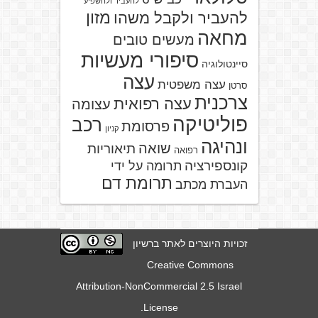
להעביר ולהשפיע
מזון
להעביר ולקבל משהו
מחאה
מעשים טובים
סיפורי מעשיות
סיינטולוגיה
עצה
עצה משפטית
סרטן
צרכנית
עצה רפואית
עצומה
פוליטיקה
רכב
פרסומת
קניון
ונהיגה
שואה
תיאוריות
רפואה
קונספירציה
תרומה על ידי
תרומת דם
העברת מכתב
זכויות היוצרים לאתר ברשיון
Creative Commons
Attribution-NonCommercial 2.5 Israel
.
License