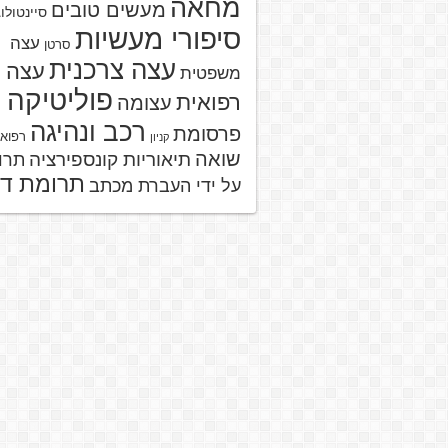
מחאה
מעשים טובים
סיינטולו
סיפורי מעשיות
עצה
סרטן
עצה צרכנית
עצה
משפטית
פוליטיקה
רפואית
עצומה
רכב ונהיגה
פרסומת
רפוא
קניון
שואה
תיאוריות קונספירציה
תרו
תרומת ד
על ידי העברת מכתב