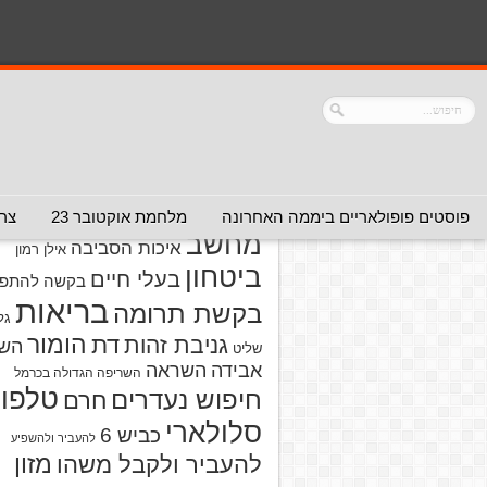
נושאים
אזהרה מפני אדם
אזהרה מפני
אזהרה מפני אתר
אלימות
אזהרה מפני
אינטרנט
אזהרה
חברה או שירות
מפני מוצרים
אזהרת ויר
פוסטים פופולאריים ביממה האחרונה
מלחמת אוקטובר 23
צרו
מחשב
איכות הסביבה
אילן רמון
ביטחון
בעלי חיים
בקשה להתפל
בריאות
בקשת תרומה
גל
הומור
דת
גניבת זהות
הש
שליט
אבידה
השראה
השריפה הגדולה בכרמל
טלפון
חיפוש נעדרים
חרם
סלולארי
כביש 6
להעביר ולהשפיע
מזון
להעביר ולקבל משהו