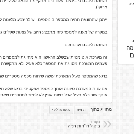
גיה
מרוקו).
ייתכן שההונאה תהיה ממספרים נוספים. יש להימנע מלענות ל
במקרה של מענה למספר כזה מתבצע חיוב של מאות שקלים גם 
ה
תשומת ליבכם וערנותכם.
מה
ם
זה מערכת אוטומטית שבשלב הראשון היא מחייגת למספרים רנ
פעמים המערכת מסווגת את המספר כלא פעיל ולא מתקשרת י
ברגע שהמספר פעיל המערכת עושה שיחות מכמה מספרים שברג
אם ענית המערכת סיווגה אותך כמספר אפקטיבי ברגע שלא תע
אותך שוב כלא פעיל אבל בשום אופן לא לחזור למספרים שאתה
מתוייג בתוך:
תרמית
טלפון סלולארי
הקודם:
ביטול דו"חות חניה