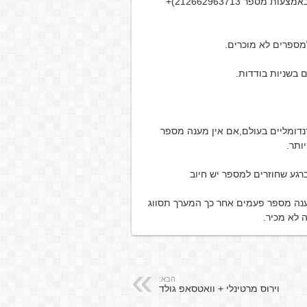
תשומת ליבכם כי בימים האחרונים מתקיימת הונאה סלולרית באמצעות מספר 212662963713)+
מספרים לא מוכרים.
בשניות בודדות.
דומליים בעולם,אם אין מענה מספר
ותר.
ע שחוזרים למספר יש חיוב
נה מספר פעמים אחר כך המערך תסווג
 לא מכיר.
הבא:
וירוס מרטינלי + וואטסאפ גולד