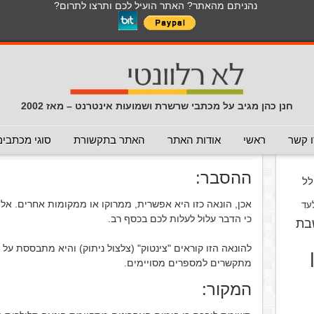
נהניתם מהאתר? האתר הועיל לכם ותרצו לתרום?
לכל התכנים באתר בנושא נגיף הקורונה
כללי
מכתב חוזר
מכתבים נפוצים
המלצה - לא להעביר
תרמית
עזרה לשימוש במייל
חדשות 
הנך כאן:
דף הבית
/
המלצה - אפשר להעביר
/
הונאה סלולרית ממ
חנן כהן מגיב על מכתבי שרשרת ושמועות אינטרנט – מאז 2002
הונאה סלולרית ממרוקו
(המלצה - 
וס
 קשר
ראשי
אודות האתר
האתר בתקשורת
סוגי מכתבים
פורסם ב 17 באפריל 2018
ההסבר:
ל
אכן, הונאה כזו היא אפשרית, ממרוקו או ממקומות אחרים. אל
עד
כי הדבר עלול לעלות לכם בכסף רב.
בת
להונאה הזו קוראים "צינטוק" (צלצול ניתוק) והיא מתבססת על
מתקשרים למספרים מסויימים.
המקור: