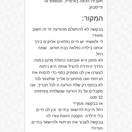
תעבירו הלאה באימייל, ווטסאפ או
פייסבוק.
המקור:
בבקשה לא להתעלם מהודעה זו! זה חשוב
מאוד!
לי ולאשתי יש חיים נפלאים אלוקים בירך
אותנו בילדה נפלאה כבת חודש, שמה
רחל.
לא מזמן היא אובחנה כחולת סרטן במוח.
הדרך היחידה להציל אותה היא ניתוח.
לצערנו אין לנו מספיק כסף כדי לכסות את
הניתוח ואנו מתחננים אלייך שתעזור לנו!
לא בכסף,רק שלח הודעה זו לכל חבריך, אנו
מקבלים על כל הודעה שנשלחת ונפתחת
32 סנט.
אז בבקשה ממך!!
רחל חייבת להישאר בחיים אין לנו חיים
בלי הילדה הקטנה הזאת עזרו לה
בבקשה לעבור את הניתוח ולהישאר בחיים.
תודה!!