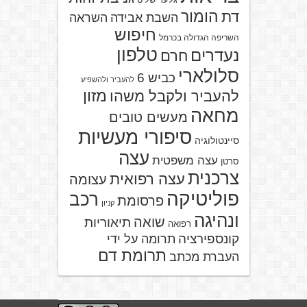
הומור
דת
השבת אבידה
השראה
חיפוש
השריפה הגדולה בכרמל
טלפון
נעדרים
חרם
סלולארי
כביש 6
להעביר ולהשפיע
מזון
להעביר ולקבל משהו
מחאה
מעשים טובים
סיפורי מעשיות
סיינטולוגיה
עצה
עצה משפטית
סרטן
צרכנית
עצה רפואית
עצומה
פוליטיקה
רכב
פרסומת
קניון
ונהיגה
שואה
תיאוריות
רפואה
קונספירציה
תרומה על ידי
תרומת דם
העברת מכתב