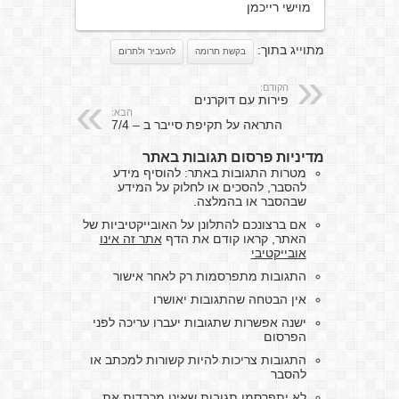
מוישי רייכמן
מתוייג בתוך:
בקשת תרומה
להעביר ולתרום
הקודם:
פירות עם דוקרנים
הבא:
התראה על תקיפת סייבר ב – 7/4
מדיניות פרסום תגובות באתר
מטרות התגובות באתר: להוסיף מידע
להסבר, להסכים או לחלוק על המידע
שבהסבר או בהמלצה.
אם ברצונכם להתלונן על האובייקטיביות של
האתר, קראו קודם את הדף
אתר זה אינו
אובייקטיבי
התגובות מתפרסמות רק לאחר אישור
אין הבטחה שהתגובות יאושרו
ישנה אפשרות שתגובות יעברו עריכה לפני
הפרסום
התגובות צריכות להיות קשורות למכתב או
להסבר
לא יתפרסמו תגובות שאינן מכבדות את