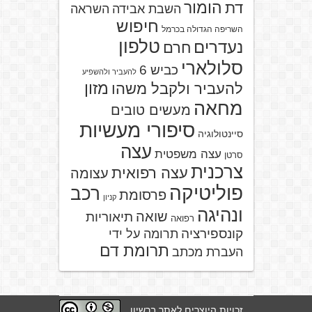
הומור
דת
השבת אבידה
השראה
חיפוש
השריפה הגדולה בכרמל
טלפון
נעדרים
חרם
סלולארי
כביש 6
להעביר ולהשפיע
מזון
להעביר ולקבל משהו
מחאה
מעשים טובים
סיפורי מעשיות
סיינטולוגיה
עצה
עצה משפטית
סרטן
צרכנית
עצה רפואית
עצומה
פוליטיקה
רכב
פרסומת
קניון
ונהיגה
שואה
תיאוריות
רפואה
קונספירציה
תרומה על ידי
תרומת דם
העברת מכתב
זכויות היוצרים לאתר ברשיון