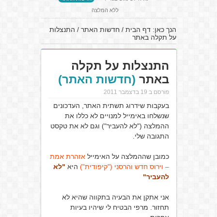
ללא המלצה
הנך כאן:
דף הבית
/
חדשות האתר
/
התנצלות
על תקלה באתר
התנצלות על תקלה
באתר
(חדשות האתר)
פורסם ב 19 בדצמבר 2011
בעקבות שידרוג תשתית האתר, העדכונים
שנשלחו באימייל למנויים לא כללו את
ההמלצה ("לא להעביר") וגם לא את טקסט
התגובה שלי.
כמובן שההמלצה על האימייל
אזהרת אמת
– וירוס חדש והרסני ("קיפודית")
היא
"לא
להעביר"
אני אתקן את הבעיה בתקווה שהיא לא
תחזור. מרפי הבטיח לי שיהיו בעיות