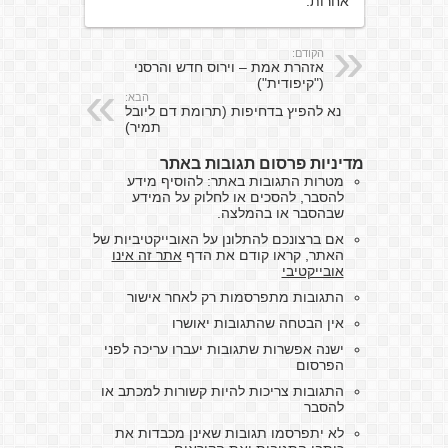
אחרות.
הקודם:
אזהרת אמת – וירוס חדש והרסני
("קיפודית")
הבא:
נא להפיץ בדחיפות (תרומת דם ליובל
תמיר)
מדיניות פרסום תגובות באתר
מטרות התגובות באתר: להוסיף מידע
להסבר, להסכים או לחלוק על המידע
שבהסבר או בהמלצה.
אם ברצונכם להתלונן על האובייקטיביות של
האתר, קראו קודם את הדף
אתר זה אינו
אובייקטיבי
התגובות מתפרסמות רק לאחר אישור
אין הבטחה שהתגובות יאושרו
ישנה אפשרות שתגובות יעברו עריכה לפני
הפרסום
התגובות צריכות להיות קשורות למכתב או
להסבר
לא יתפרסמו תגובות שאינן מכבדות את