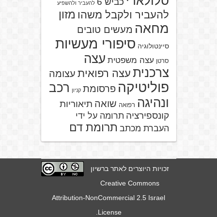
סלולארי
כביש 6
להעביר ולהשפיע
מזון
להעביר ולקבל משהו
מחאה
מעשים טובים
סיפורי מעשיות
סיינטולוגיה
עצה
עצה משפטית
סרטן
צרכנית
עצה רפואית
עצומה
פוליטיקה
רכב
פרסומת
קניון
ונהיגה
שואה
תיאוריות
רפואה
קונספירציה
תרומה על ידי
תרומת דם
העברת מכתב
זכויות היוצרים לאתר ברשיון
Creative Commons
Attribution-NonCommercial 2.5 Israel
.
License