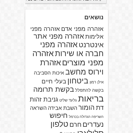
נושאים
אזהרה מפני אדם
אזהרה מפני
אזהרה מפני אתר
אלימות
אזהרה מפני
אינטרנט
אזהרה
חברה או שירות
מפני מוצרים
אזהרת
וירוס מחשב
איכות הסביבה
ביטחון
בעלי חיים
אילן רמון
בקשת תרומה
בקשה להתפלל
בריאות
גניבת זהות
גלעד שליט
הומור
דת
השבת אבידה
השראה
חיפוש
השריפה הגדולה בכרמל
טלפון
נעדרים
חרם