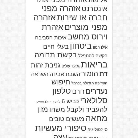
אלימות
אזהרה מפני
אינטרנט
אזהרה
חברה או שירות
מפני מוצרים
אזהרת
וירוס מחשב
איכות הסביבה
ביטחון
בעלי חיים
אילן רמון
בקשת תרומה
בקשה להתפלל
בריאות
גניבת זהות
גלעד שליט
הומור
דת
השבת אבידה
השראה
חיפוש
השריפה הגדולה בכרמל
טלפון
נעדרים
חרם
סלולארי
כביש 6
להעביר ולהשפיע
מזון
להעביר ולקבל משהו
מחאה
מעשים טובים
סיפורי מעשיות
סיינטולוגיה
עצה