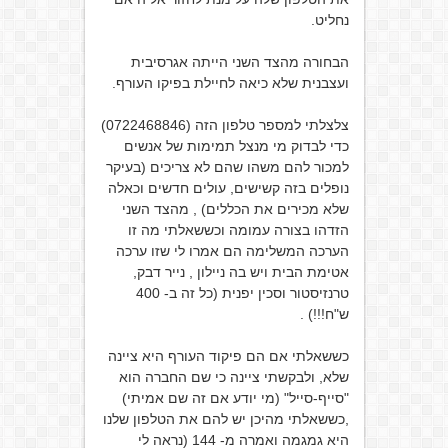
נחליט.
הבחורה מהצד השני הייתה אגרסיבית
ועצבנית שלא כיאה לחיילת בפיקו העורף.
צלצלתי למספר טלפון הזה (0722468846)
כדי לבדוק מי מנצל תמימות של אנשים
למכור להם משהו שהם לא צריכים (בעיקר
נופלים בזה קשישים, עולים חדשים וכאלה
שלא מכירים את הכללים) , מהצד השני
הזדהו בצורה עמומה וכששאלתי מה זו
הערכה המשלימה הם אמרו לי שזו ערכה
אטימת הבית ויש בה ניילון , נייר דבק,
טרנזיסטור וסכין יפנית (כל זה ב- 400
ש"ח!!!) .
כששאלתי אם הם פיקוד העורף היא ציינה
שלא, ולבקשתי ציינה כי שם החברה הוא
"סייף-סייל" (מי יודע אם זה שם אמיתי)
,כששאלתי מהיכן יש להם את הטלפון שלנו
היא גמגמה ואמרה מ- 144 (נראה לי