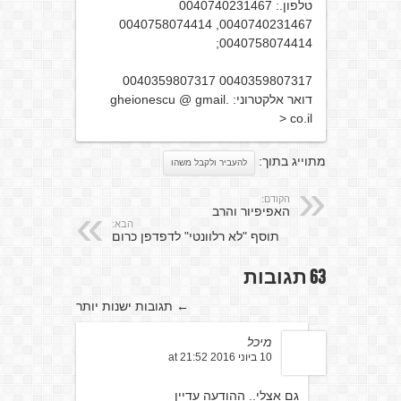
טלפון.: 0040740231467
0040740231467, 0040758074414
0040758074414;
0040359807317 0040359807317
דואר אלקטרוני: gheionescu @ gmail.
co.il <
מתוייג בתוך:
להעביר ולקבל משהו
הקודם:
האפיפיור והרב
הבא:
תוסף "לא רלוונטי" לדפדפן כרום
63 תגובות
←
תגובות ישנות יותר
מיכל
10 ביוני 2016 at 21:52
גם אצלי.. ההודעה עדיין