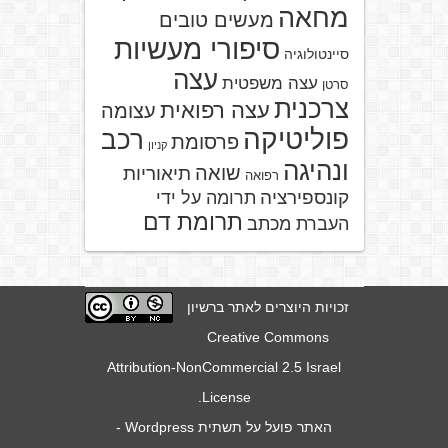
מחאה
מעשים טובים
סיפורי מעשיות
סיינטולוגיה
עצה
עצה משפטית
סרטן
צרכנית
עצה רפואית
עצומה
פוליטיקה
רכב
פרסומת
קניון
ונהיגה
שואה
תיאוריות
רפואה
קונספירציה
תרומה על ידי
תרומת דם
העברת מכתב
זכויות היוצרים לאתר ברשיון
Creative Commons
Attribution-NonCommercial 2.5 Israel
.
License
האתר פועל על תשתית
Wordpress
-