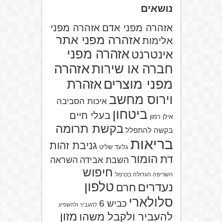
נושאים
אזהרה מפני אדם
אזהרה מפני
אזהרה מפני אתר
אלימות
אזהרה מפני
אינטרנט
אזהרה
חברה או שירות
מפני מוצרים
אזהרת
וירוס מחשב
איכות הסביבה
ביטחון
בעלי חיים
אילן רמון
בקשת תרומה
בקשה להתפלל
בריאות
גניבת זהות
גלעד שליט
הומור
דת
השבת אבידה
השראה
חיפוש
השריפה הגדולה בכרמל
טלפון
נעדרים
חרם
סלולארי
כביש 6
להעביר ולהשפיע
מזון
להעביר ולקבל משהו