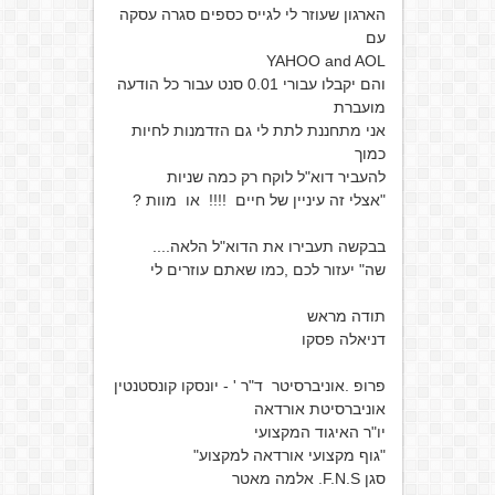
הארגון שעוזר לי לגייס כספים סגרה עסקה
עם
YAHOO and AOL
והם יקבלו עבורי 0.01 סנט עבור כל הודעה
מועברת
אני מתחננת לתת לי גם הזדמנות לחיות
כמוך
להעביר דוא"ל לוקח רק כמה שניות
"אצלי זה עיניין של חיים !!!! או מוות ?
בבקשה תעבירו את הדוא"ל הלאה....
שה" יעזור לכם ,כמו שאתם עוזרים לי
תודה מראש
דניאלה פסקו
פרופ .אוניברסיטר ד"ר ' - יונסקו קונסטנטין
אוניברסיטת אורדאה
יו"ר האיגוד המקצועי
"גוף מקצועי אורדאה למקצוע"
סגן F.N.S. אלמה מאטר