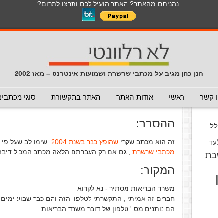
נהניתם מהאתר? האתר הועיל לכם ותרצו לתרום?
לכל התכנים באתר בנושא נגיף הקורונה
כללי
מכתב חוזר
מכתבים נפוצים
המלצה - לא להעביר
תרמית
עזרה לשימוש במייל
חדשות 
הנך כאן:
דף הבית
/
המלצה - לא להעביר
/
תמי 4
חנן כהן מגיב על מכתבי שרשרת ושמועות אינטרנט – מאז 2002
תמי 4
(המלצה - לא להעביר)
וס
 קשר
ראשי
אודות האתר
האתר בתקשורת
סוגי מכתבים
פורסם ב 1 בדצמבר 2009
ההסבר:
ל
זה הוא מכתב שקרי
שהופץ כבר בשנת 2004
. שימו לב שעל פי
עד
מכתבי שרשרת
, גם אם רק העברתם הלאה מכתב המכיל דיבה,
בת
המקור:
משרד הבריאות מסתיר - נא לקרוא
חברים זה אמיתי , ‏התקשרתי לטלפון הזה והם כבר שבוע ימים
הם נותנים מס ' ‏טלפון של דובר משרד הבריאות: