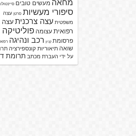
מחאה
מעשים טובים
סיינטולו
סיפורי מעשיות
עצה
סרטן
עצה צרכנית
עצה
משפטית
פוליטיקה
רפואית
עצומה
רכב ונהיגה
פרסומת
רפוא
קניון
שואה
תיאוריות קונספירציה
תרו
תרומת ד
על ידי העברת מכתב