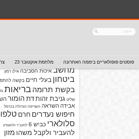
נושאים
אזהרה מפני אדם
אזהרה מפני
אזהרה מפני אתר
אלימות
אזהרה מפני
אינטרנט
אזהרה
חברה או שירות
מפני מוצרים
אזהרת ויר
פוסטים פופולאריים ביממה האחרונה
מלחמת אוקטובר 23
צרו
מחשב
איכות הסביבה
אילן רמון
ביטחון
בעלי חיים
בקשה להתפל
בריאות
בקשת תרומה
גל
הומור
דת
גניבת זהות
הש
שליט
אבידה
השראה
השריפה הגדולה בכרמל
טלפון
חיפוש נעדרים
חרם
סלולארי
כביש 6
להעביר ולהשפיע
מזון
להעביר ולקבל משהו