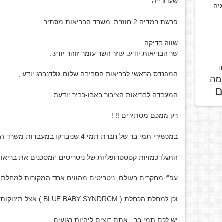
שערורייה .
גיה
פרשת רמדיה 2 חוזרת: משרד הבריאות מסתיר
שווה בדיקה ....
שר הבריאות יודע, עוזר השר עומר זוהר יודע ,
ה
המהנדס הראשי לבריאות הסביבה שלום גולדנברג יודע ,
מה
ם
המעבדה לבריאות הציבור באבו-כביר יודעת ,
רק ממכם מסתירים !! !
במכשירי תמי בר של חברת תמי 4 שניבדקו במעבדות משרד הבריאות
התגלו כמויות קטסטרופליות של ניטריטים המסכנים את בריאות
עפ"י מחקרים בעולם, ניטריטים מהווים אחד המקורות למחלת 
וכן למחלת הכחלת ( BLUE BABY SYNDROM ‏‏) אצל תינוקות..
יש לכם תמי בר , אתם רוצים ליהיות רגועים,