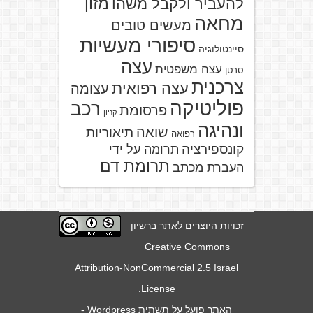
מזון
להעביר ולקבל משהו
מחאה
מעשים טובים
סיפורי מעשיות
סיינטולוגיה
עצה
עצה משפטית
סרטן
צרכנית
עצה רפואית
עצומה
פוליטיקה
רכב
פרסומת
קניון
ונהיגה
שואה
תיאוריות
רפואה
קונספירציה
תרומה על ידי
תרומת דם
העברת מכתב
זכויות היוצרים לאתר ברשיון
Creative Commons
Attribution-NonCommercial 2.5 Israel
.
License
האתר פועל על תשתית
Wordpress
-