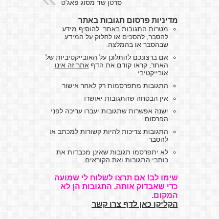
סרטן שד מסוג פאג'ט
מדיניות פרסום תגובות באתר
מטרות התגובות באתר: להוסיף מידע
להסבר, להסכים או לחלוק על המידע
שבהסבר או בהמלצה.
אם ברצונכם להתלונן על האובייקטיביות של
האתר, קראו קודם את הדף
אתר זה אינו
אובייקטיבי
התגובות מתפרסמות רק לאחר אישור
אין הבטחה שהתגובות יאושרו
ישנה אפשרות שתגובות יעברו עריכה לפני
הפרסום
התגובות צריכות להיות קשורות למכתב או
להסבר
לא יתפרסמו תגובות שאינן מכבדות את
כותבי התגובות ואת הקוראים.
שימו לב! אם תרצו לשלוח לי שמועה
כדי שאבדוק אותה, התגובות הן לא
המקום.
הקליקו כאן לדף צרו קשר