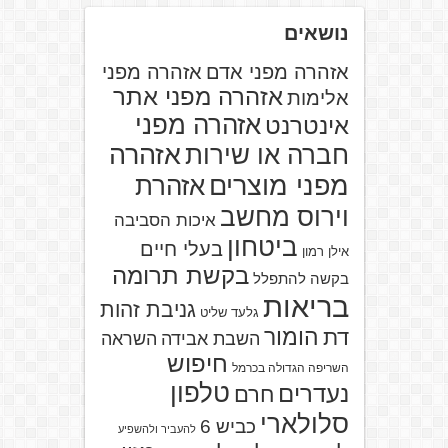
נושאים
אזהרה מפני אדם
אזהרה מפני
אזהרה מפני אתר
אלימות
אזהרה מפני
אינטרנט
אזהרה
חברה או שירות
מפני מוצרים
אזהרת
וירוס מחשב
איכות הסביבה
ביטחון
בעלי חיים
אילן רמון
בקשת תרומה
בקשה להתפלל
בריאות
גניבת זהות
גלעד שליט
הומור
דת
השבת אבידה
השראה
חיפוש
השריפה הגדולה בכרמל
טלפון
נעדרים
חרם
סלולארי
כביש 6
להעביר ולהשפיע