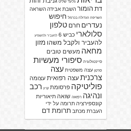
גניבת זהות
גלעד שליט
הומור
דת
השבת אבידה
השראה
חיפוש
השריפה הגדולה בכרמל
טלפון
נעדרים
חרם
סלולארי
כביש 6
להעביר ולהשפיע
מזון
להעביר ולקבל משהו
מחאה
מעשים טובים
סיפורי מעשיות
סיינטולוגיה
עצה
עצה משפטית
סרטן
צרכנית
עצה רפואית
עצומה
פוליטיקה
רכב
פרסומת
קניון
ונהיגה
שואה
תיאוריות
רפואה
קונספירציה
תרומה על ידי
תרומת דם
העברת מכתב