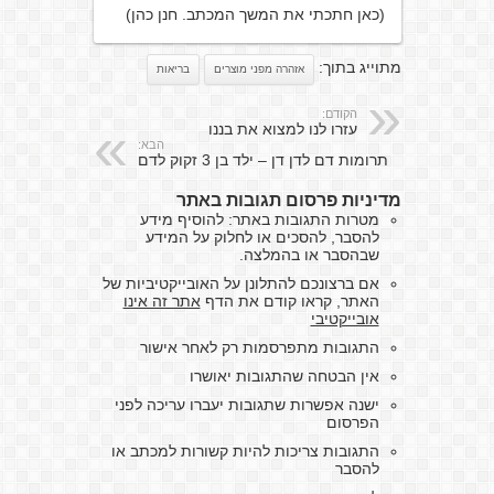
(כאן חתכתי את המשך המכתב. חנן כהן)
מתוייג בתוך:
אזהרה מפני מוצרים
בריאות
הקודם:
עזרו לנו למצוא את בננו
הבא:
תרומות דם לדן דן – ילד בן 3 זקוק לדם
מדיניות פרסום תגובות באתר
מטרות התגובות באתר: להוסיף מידע
להסבר, להסכים או לחלוק על המידע
שבהסבר או בהמלצה.
אם ברצונכם להתלונן על האובייקטיביות של
האתר, קראו קודם את הדף
אתר זה אינו
אובייקטיבי
התגובות מתפרסמות רק לאחר אישור
אין הבטחה שהתגובות יאושרו
ישנה אפשרות שתגובות יעברו עריכה לפני
הפרסום
התגובות צריכות להיות קשורות למכתב או
להסבר