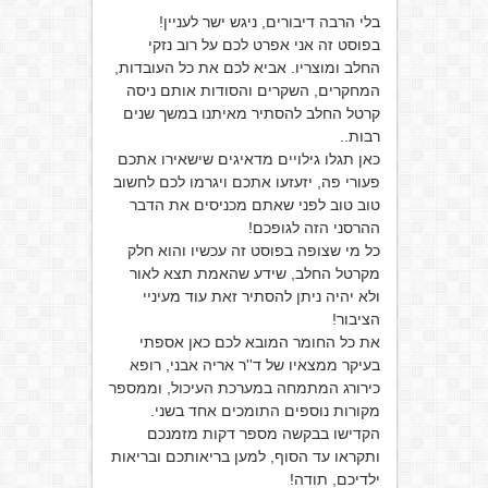
בלי הרבה דיבורים, ניגש ישר לעניין!
בפוסט זה אני אפרט לכם על רוב נזקי
החלב ומוצריו. אביא לכם את כל העובדות,
המחקרים, השקרים והסודות אותם ניסה
קרטל החלב להסתיר מאיתנו במשך שנים
רבות..
כאן תגלו גילויים מדאיגים שישאירו אתכם
פעורי פה, יזעזעו אתכם ויגרמו לכם לחשוב
טוב טוב לפני שאתם מכניסים את הדבר
ההרסני הזה לגופכם!
כל מי שצופה בפוסט זה עכשיו והוא חלק
מקרטל החלב, שידע שהאמת תצא לאור
ולא יהיה ניתן להסתיר זאת עוד מעיניי
הציבור!
את כל החומר המובא לכם כאן אספתי
בעיקר ממצאיו של ד''ר אריה אבני, רופא
כירורג המתמחה במערכת העיכול, וממספר
מקורות נוספים התומכים אחד בשני.
הקדישו בבקשה מספר דקות מזמנכם
ותקראו עד הסוף, למען בריאותכם ובריאות
ילדיכם, תודה!