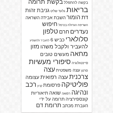
בקשת תרומה
בקשה להתפלל
בריאות
גניבת זהות
גלעד שליט
הומור
דת
השבת אבידה
השראה
חיפוש
השריפה הגדולה בכרמל
טלפון
נעדרים
חרם
סלולארי
כביש 6
להעביר ולהשפיע
מזון
להעביר ולקבל משהו
מחאה
מעשים טובים
סיפורי מעשיות
סיינטולוגיה
עצה
עצה משפטית
סרטן
צרכנית
עצה רפואית
עצומה
פוליטיקה
רכב
פרסומת
קניון
ונהיגה
שואה
תיאוריות
רפואה
קונספירציה
תרומה על ידי
תרומת דם
העברת מכתב