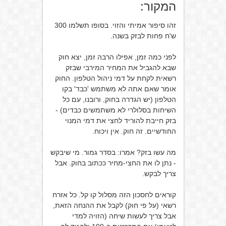
המקור:
זהו סיפור אמיתי והזוי. בסופו תשלמו 300
ש'ח פחות לבזק בשנה.
לפני כמה זמן, אפילו הרבה זמן, יצא חוק
שבא להגביל את המחיר המירבי שבזק
רשאית לקחת על דמי ניהול הטלפון. החוק
אומר שאם אתה לא משתמש 'כבד' בקו
הטלפון (יש הגדרה בחוק, ורובנו, עם כל
השיחות בסלולרי לא משתמשים כבדים) -
בזק חייבת להוריד לחצי את דמי המנוי
החודשיים. זה חוק. אין ויכוח.
מה עשו בזק? אמרו: בסדר גמור. מי שיבקש
- נתן לו את החצי-מחיר ככתוב בחוק. אבל
צריך לבקש.
קוראים לחסכון הזה מסלול קו קל. כל אזרח
רשאי (על פי חוק) לקבל את ההנחה הזאת,
אבל צריך לעשות שיחה (הזויה למדי