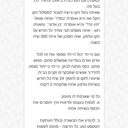
לטעמי) עם המרכזנית ב-199 ולהגיד לה,
בעל פה,
שאתה בעל הקו ורוצה לעבור למסלול הקו
הקל ואז היא אומרת 'בסדר' ואתה שואל:
'זהו זה?' והיא אומרת: 'כן אדוני'. ומאותו
רגע - אתה משלם חצי מחיר כל חודש על
הקו טלפון, שזה חסכון של איזה 300 ש'ח
בשנה.
אם הייתי יכול הייתי מספר את זה לכל
אדם ואדם במדינה שמשלם סתם, ממש
סתם, כסף מתנה לבזק. הייתי בייחוד מנסה
להדריך אנשים שמבקרים זקנים בבית,
שיעזרו לזקנים לחסוך 24 ש'ח כל חודש
בשיחת טלפון אחת שלוקחת 2 דקות.
כל מי שאכפת לו מוזמן:
א. לנסות בעצמו ולראות איך חוסכים את
הכסף בשיחה אחת
ב. להפיץ את הבשורה (כולל העתקת
הטקסט כאן, כל הרוצה - מוזמן לעשות