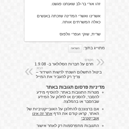
זהו אורי בר-לב שאנחנו פגשנו.
אשרינו ואשרי המדינה שזכתה באנשים
כאלה המשרתים אותה.
שרית, שוקי ועפרי וולפוס
מתוייג בתוך:
השראה
הקודם:
חרם על חברות הסלולאר ב- 1.9.08
הבא:
ביטול התשלום השנתי לרשות השידור –
צריך רק להעביר את המייל
מדיניות פרסום תגובות באתר
מטרות התגובות באתר: להוסיף מידע
להסבר, להסכים או לחלוק על המידע
שבהסבר או בהמלצה.
אם ברצונכם להתלונן על האובייקטיביות של
האתר, קראו קודם את הדף
אתר זה אינו
אובייקטיבי
התגובות מתפרסמות רק לאחר אישור