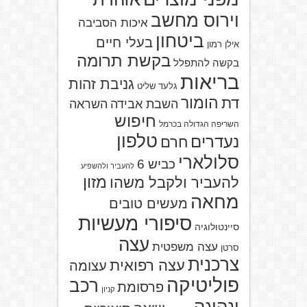
וירוס מחשב
איכות הסביבה
ביטחון
בעלי חיים
אילן רמון
בקשת תרומה
בקשה להתפלל
בריאות
גניבת זהות
גלעד שליט
הומור
דת
השבת אבידה
השראה
חיפוש
השריפה הגדולה בכרמל
טלפון
נעדרים
חרם
סלולארי
כביש 6
להעביר ולהשפיע
מזון
להעביר ולקבל משהו
מחאה
מעשים טובים
סיפורי מעשיות
סיינטולוגיה
עצה
עצה משפטית
סרטן
צרכנית
עצה רפואית
עצומה
פוליטיקה
רכב
פרסומת
קניון