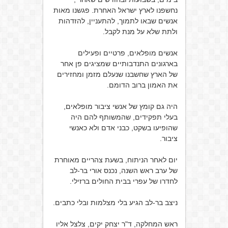
נחשפנו לארץ ישראל האחרת. פגשנו מאות
אנשים שבאו לתמוך, להתעניין, להזדהות
ולתת שלא על מנת לקבל.
אנשים מופלאים, פרטיים ופעילים
בארגונים התנדבותיים שמציגים פן אחר
של הארץ שחשבנו שנעלם מזמן ומחזירים
את האמון ברוב הדומם.
היה גם קומץ של אנשי ציבור מופלאים,
בעלי תפקידים, שהמשותף להם היה
שהופיעו בשקט, כבני אדם ולא כאנשי
ציבור.
יום לאחר הניתוח, בשעת צהריים מאוחרת
של ערב ראש השנה, נכנס אורי בר-לב
לחדרו של עפרי בבית החולים ברזילי.
ניצב בר-לב הגיע בלי מצלמות ובלי כתבים.
ראש המחלקה, ד"ר יצחק יקים, צלצל אליו