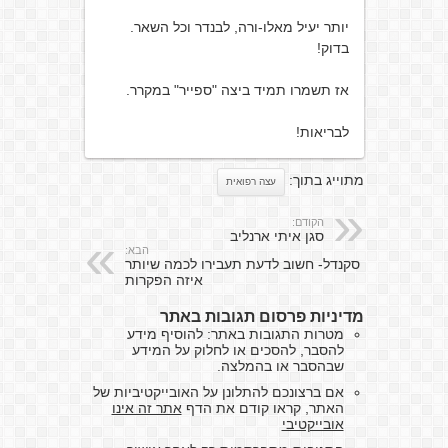
יותר יעיל מאלו-ורה, לבנדר וכל השאר.
בדוק!
אז תשמרו תמיד ביצה "ספייר" במקרר.
לבריאות!
מתוייג בתוך:
עצה רפואית
הקודם:
סגן איתי ארנליב
הבא:
סקנדל- חשוב לדעת תעבירו לכמה שיותר
איזה הפקרות
מדיניות פרסום תגובות באתר
מטרות התגובות באתר: להוסיף מידע
להסבר, להסכים או לחלוק על המידע
שבהסבר או בהמלצה.
אם ברצונכם להתלונן על האובייקטיביות של
האתר, קראו קודם את הדף
אתר זה אינו
אובייקטיבי