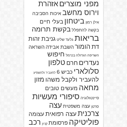
מפני מוצרים
אזהרת
וירוס מחשב
איכות הסביבה
ביטחון
בעלי חיים
אילן רמון
בקשת תרומה
בקשה להתפלל
בריאות
גניבת זהות
גלעד שליט
הומור
דת
השבת אבידה
השראה
חיפוש
השריפה הגדולה בכרמל
טלפון
נעדרים
חרם
סלולארי
כביש 6
להעביר ולהשפיע
מזון
להעביר ולקבל משהו
מחאה
מעשים טובים
סיפורי מעשיות
סיינטולוגיה
עצה
עצה משפטית
סרטן
צרכנית
עצה רפואית
עצומה
פוליטיקה
רכב
פרסומת
קניון