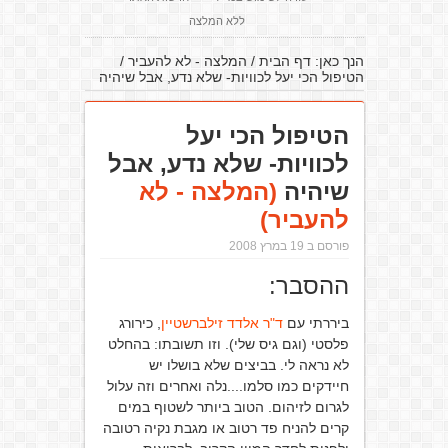
ללא המלצה
הנך כאן:
דף הבית
/
המלצה - לא להעביר
/
הטיפול הכי יעל לכוויות- שלא נדע, אבל שיהיה
הטיפול הכי יעל
לכוויות- שלא נדע, אבל
שיהיה
(המלצה - לא
להעביר)
פורסם ב 19 במרץ 2008
ההסבר:
ביררתי עם
ד"ר אלדד זילברשטיין
, כירורג
פלסטי (וגם גיס שלי). וזו תשובתו: בהחלט
לא נראה לי. בביצים שלא בושלו יש
חיידקים כמו סלמו....נלה ואחרים וזה עלול
לגרום לזיהום. הטוב ביותר לשטוף במים
קרים להניח פד רטוב או מגבת נקיה רטובה