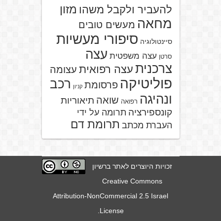
מזון
להעביר ולקבל משהו
מחאה
מעשים טובים
סיפורי מעשיות
סיינטולוגיה
עצה
עצה משפטית
סרטן
צרכנית
עצה רפואית
עצומה
פוליטיקה
רכב
פרסומת
קניון
ונהיגה
שואה
תיאוריות
רפואה
קונספירציה
תרומה על ידי
תרומת דם
העברת מכתב
זכויות היוצרים לאתר ברשיון
Creative Commons
Attribution-NonCommercial 2.5 Israel
.
License