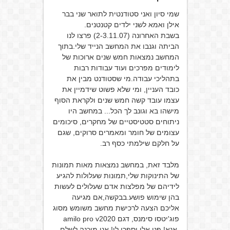
שמי סיון ואני סטודנטית לתואר שני בבר
אילן ואמא לשני ילדים קטנטנים.
בשבת האחרונה (2-3.11.07) פרצו לנו
הביתה וגנבו את המחשב הנייד שלי.בתוך
המחשב נמצאות חמש שנים ארוכות של
לימודים מפרכים ועוד עבודות רבות
בתהליכי עבודה.מי שסטודנט מבין את
כובד העניין, ומי שלא פשוט שידמיין את
עצמו עובד קשה חמש שנים ולקראת הסוף
מישהו בא וגונב לך הכל... במחשב היו
ניתוחים סטטיסטיים של מחקרים, סיכומים
עצומים של חומר ומאמרים סרוקים, שגם
על חלקם שילמתי כסף רב.
מלבד זאת, במחשב נמצאות מאות תמונות
של התינוקות שלי,תמונות שעלולות להגיע
לידיהם של מפלצות אדם שעלולים לעשות
בהן שימוש פושע.בבקשה,אם מגיעה
אליכם הצעה לרכישת מחשב משומש מסוג
פוג'יטסו סימנס, דגם amilo pro v2020
,אנא! פנו אלי וספרו לי! אני מוכנה לשלם