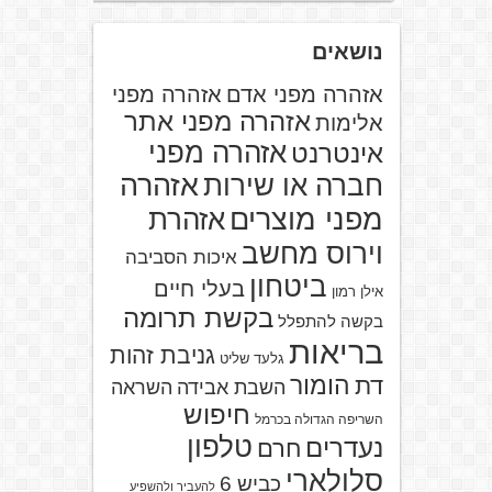
נושאים
אזהרה מפני אדם
אזהרה מפני
אזהרה מפני אתר
אלימות
אזהרה מפני
אינטרנט
אזהרה
חברה או שירות
מפני מוצרים
אזהרת
וירוס מחשב
איכות הסביבה
ביטחון
בעלי חיים
אילן רמון
בקשת תרומה
בקשה להתפלל
בריאות
גניבת זהות
גלעד שליט
הומור
דת
השבת אבידה
השראה
חיפוש
השריפה הגדולה בכרמל
טלפון
נעדרים
חרם
סלולארי
כביש 6
להעביר ולהשפיע