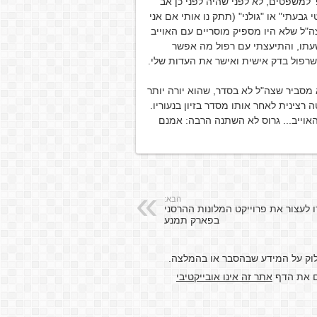
 למשפטים, לא לפני שהיה לפני כן אב
בעתי" או "גולני" (תתק נו אותי אם אני
ה"ל שלא היו מספיק מוסריים עם האוייב
שעתו, והתיעצתי עם רפול מה אפשר
שרפול בדק אישית ואישר את העדות שלי.
א מסביר שצה"ל לא בסדר, שהוא יורה יותר
רצינית לאחר אותו מסדר בזיון בנעוריו.
 האוייב... גרוס לא השתנה הרבה: אמנם
הבא:
ו לעצור את פרוייקט המלונות ההרסני
בפארק תמנע
לוק על המידע שבהסבר או בהמלצה.
דם את הדף
אתר זה אינו אובייקטיבי