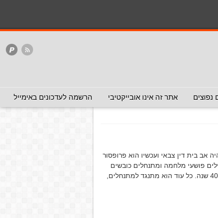
המלצה - אפשר להעביר
המלצה - לכאן ולכאן
האתר
ללא המלצה
The ugly truth about
The Ugly T
(המלצה -
 נפוצים
אתר זה אינו אובייקטיבי
הרשמה לעדכונים באימייל
 שהיה אב בית דין צבאי ועכשיו הוא פרופסור
ילים פושעי מלחמה ומתנחלים כובשים
המתנכלים לשכניהם הערבים. בעצם, לא משנה מה עשה לפני 40 שנה. כל עוד הוא מתנגד למתנחלים,