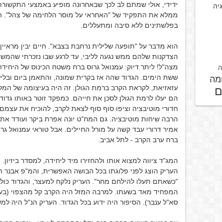
ידידי, אולי שמתם לב לכך שבאחרונה מופיע באמצעי התקשורת
גיה
ממלא את התפקיד של "האחראי על מוסר הלחימה של צהל". הוא
בפלשתינים ללא סיבה ומתעללים.
הוא מדבר על "תופעה שלילית נרחבת בצבא". חיים יבין מראיין 
הצדקנות שלהם ממש נגעה לליבי, עד לרגע שבו נזכרתי שהמשפ
ה
ששת הימים. הגדוד שהה אז בקרית שמונה, והתאמן ביום ובליל
מה
עזאזיאת, לקראת הקרב ברמת הגולן. זה היה בעיצומה של המלח
ם
הם יעלו לרמת הגולן לסכן את חייהם. כמפקד זוטר באותו גדוד 
חדורי מוטיבציה וציפו סוף סוף לצאת לקרב, להוכיח את עצמם. 
הרבה שיחות מוטיבציה. גם המח"ט יונה אפרת ביקר ועודד את
אמיר דרורי עבד קשה על מורל החיילים. אבל טוראי עמנואל גר
ברח ערב הקרב - לתל אביב.
המג"ד ציווה למצוא אותו ולהחזירו מיד ליחידה, למסדר ביזיון.
העריק הוצג לפני פלוגתו בכל הבושה האפשרית, והמ"פ אבנר הוד
"כשאתם תעלו להילחם מחר". העריק נלקח למעצר, והגדוד כול
המפחיד מאד בשעתו. למרבה המזל היה הקרב קל מהצפוי (בעיק
סא"ל ענבר). הסיפור היה ידוע בכל הגדוד. העריק הנ"ל היה למש