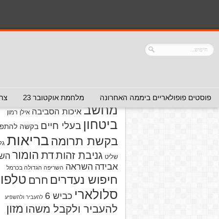
נושאים
אזהרה מפני אדם
אזהרה מפני
אזהרה מפני אתר
אלימות
אזהרה מפני
אינטרנט
אזהרה
חברה או שירות
מפני מוצרים
אזהרת ויר
פוסטים פופולאריים ביממה האחרונה
מלחמת אוקטובר 23
צרו
מחשב
איכות הסביבה
אילן רמון
ביטחון
בעלי חיים
בקשה להתפל
בריאות
בקשת תרומה
גל
הומור
דת
גניבת זהות
הש
שליט
אבידה
השראה
השריפה הגדולה בכרמל
טלפון
חיפוש נעדרים
חרם
סלולארי
כביש 6
להעביר ולהשפיע
מזון
להעביר ולקבל משהו