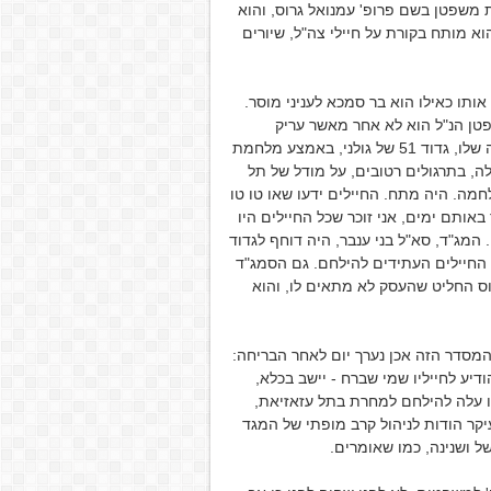
 משפטן בשם פרופ' עמנואל גרוס, והוא
 מותח בקורת על חיילי צה"ל, שיורים
אותו כאילו הוא בר סמכא לעניני מוסר.
טן הנ"ל הוא לא אחר מאשר עריק
מצה"ל! ליתר דיוק: עמנואל גרוס ברח משטח הכינוס של היחידה שלו, גדוד 51 של גולני, באמצע מלחמת
ה, בתרגולים רטובים, על מודל של תל
מה. היה מתח. החיילים ידעו שאו טו טו
באותם ימים, אני זוכר שכל החיילים היו
המג"ד, סא"ל בני ענבר, היה דוחף לגדוד
 החיילים העתידים להילחם. גם הסמג"ד
וס החליט שהעסק לא מתאים לו, והוא
 המסדר הזה אכן נערך יום לאחר הבריחה:
יע לחייליו שמי שברח - יישב בכלא,
ו עלה להילחם למחרת בתל עזאזיאת,
ר הודות לניהול קרב מופתי של המגד
ל ושנינה, כמו שאומרים.