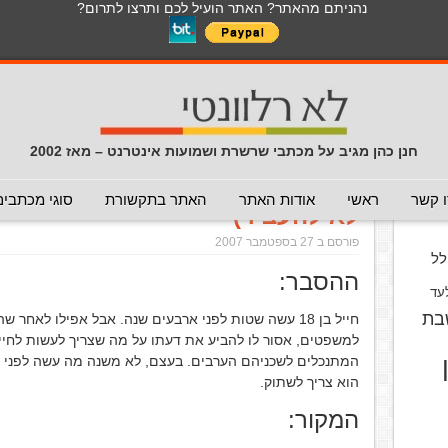
נהניתם מהאתר? האתר הועיל לכם ותרצו לתרום?
לכל התכנים באתר בנושא נגיף הקורונה
כללי
מכתב חוזר
מכתבים נפוצים
המלצה - לא להעביר
תרמית
עזרה לשימוש במייל
חדשות 
הנך כאן:
דף הבית
/
המלצה - לא להעביר
/
 Prof. Emanuel Gross
חנן כהן מגיב על מכתבי שרשרת ושמועות אינטרנט – מאז 2002
ruth About Prof. Emanuel Gross
וס
 קשר
ראשי
אודות האתר
האתר בתקשורת
סוגי מכתבים
לא להעביר)
פורסם ב 27 בספטמבר 2007
ל
ההסבר:
עד
בת
חייל בן 18 עשה שטות לפני ארבעים שנה. אבל אפילו לאחר
למשפטים, אסור לו להביע את דעתו על מה שצריך לעשות לחי
הוא צריך לשתוק.
המקור: