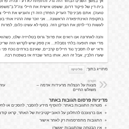
אך במשך השנים הבחור הזה גדל והתפתח לא רע - ונהיה פרופ'
בית-דין של פיקוד דרום, ששפט אישית את חיילי צה"ל ב"משפטי ג
טועה). אתם מבינים? העריק הפחדן הזה דן והעניש את חיילי צ
בתקופת האינתיפאדה הראשונה... אני זוכר שזה הרגיז אותי ב
לעשות כדי לרסן את הצדקן הזה. בסוף לא עשינו כלום, למרות 
והנה לאחרונה אנו רואים את פרופ' גרוס בטלויזיה שלנו, כשהו
מדי ושזו תופעה בלתי נסבלת... אין ספק שיש לקדוש הזה שריטה 
ודאי יש לו תסביך נגד חיילים קרביים, שאינם בורחים נוכח פני
שערו הלבין, אבל זה הוא, אותו בחור שברח אז בשפנות רבה.
מתוייג בתוך:
פוליטיקה
הקודם:
מצגת על הנצלות מרעידות אדמה –
עזר
משולש החיים
מדיניות פרסום תגובות באתר
מטרות התגובות באתר: להוסיף מידע להסבר, להסכים או לח
אם ברצונכם להתלונן על האובייקטיביות של האתר, קראו קו
התגובות מתפרסמות רק לאחר אישור
אין הבטחה שהתגובות יאושרו