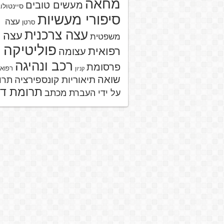
מחאה
מעשים טובים
סיינטולו
סיפורי מעשיות
עצה
סרטן
עצה צרכנית
עצה
משפטית
פוליטיקה
רפואית
עצומה
רכב ונהיגה
פרסומת
רפוא
קניון
שואה
תיאוריות קונספירציה
תרו
תרומת ד
על ידי העברת מכתב