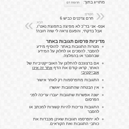
מתוייג בתוך:
תרומת דם
הקודם:
חרם צרכנים כביש 6
הבא:
אנס- אני בד"כ לא מפיצה בתפוצת נאט"ו,
אבל בדקתי, והפעם נראה לי שזה חובה!
מדיניות פרסום תגובות באתר
מטרות התגובות באתר: להוסיף מידע
להסבר, להסכים או לחלוק על המידע
שבהסבר או בהמלצה.
אם ברצונכם להתלונן על האובייקטיביות של
האתר, קראו קודם את הדף
אתר זה אינו
אובייקטיבי
התגובות מתפרסמות רק לאחר אישור
אין הבטחה שהתגובות יאושרו
ישנה אפשרות שתגובות יעברו עריכה לפני
הפרסום
התגובות צריכות להיות קשורות למכתב או
להסבר
לא יתפרסמו תגובות שאינן מכבדות את
כותבי התגובות ואת הקוראים.