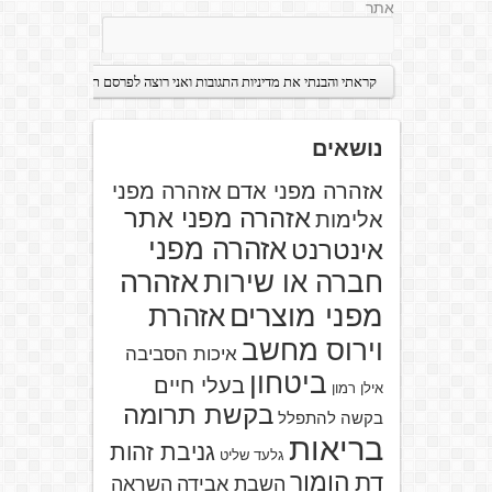
אתר
נושאים
אזהרה מפני אדם
אזהרה מפני
אזהרה מפני אתר
אלימות
אזהרה מפני
אינטרנט
אזהרה
חברה או שירות
מפני מוצרים
אזהרת
וירוס מחשב
איכות הסביבה
ביטחון
בעלי חיים
אילן רמון
בקשת תרומה
בקשה להתפלל
בריאות
גניבת זהות
גלעד שליט
הומור
דת
השבת אבידה
השראה