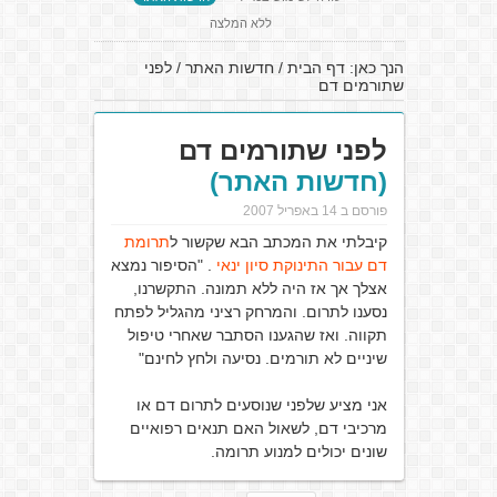
ללא המלצה
הנך כאן:
דף הבית
/
חדשות האתר
/
לפני
שתורמים דם
לפני שתורמים דם
(חדשות האתר)
פורסם ב 14 באפריל 2007
קיבלתי את המכתב הבא שקשור ל
תרומת
דם עבור התינוקת סיון ינאי
. "הסיפור נמצא
אצלך אך אז היה ללא תמונה. התקשרנו,
נסענו לתרום. והמרחק רציני מהגליל לפתח
תקווה. ואז שהגענו הסתבר שאחרי טיפול
שיניים לא תורמים. נסיעה ולחץ לחינם"
אני מציע שלפני שנוסעים לתרום דם או
מרכיבי דם, לשאול האם תנאים רפואיים
שונים יכולים למנוע תרומה.