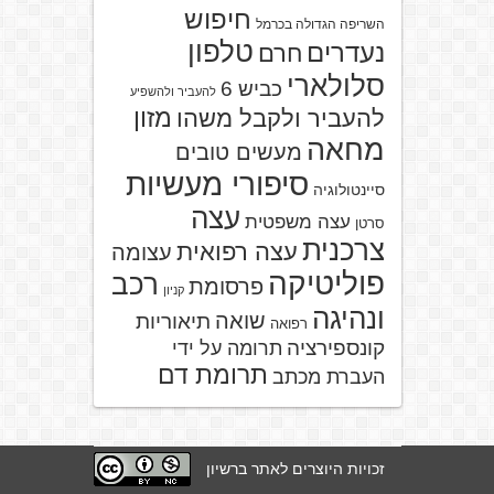
חיפוש
השריפה הגדולה בכרמל
טלפון
נעדרים
חרם
סלולארי
כביש 6
להעביר ולהשפיע
מזון
להעביר ולקבל משהו
מחאה
מעשים טובים
סיפורי מעשיות
סיינטולוגיה
עצה
עצה משפטית
סרטן
צרכנית
עצה רפואית
עצומה
פוליטיקה
רכב
פרסומת
קניון
ונהיגה
שואה
תיאוריות
רפואה
קונספירציה
תרומה על ידי
תרומת דם
העברת מכתב
זכויות היוצרים לאתר ברשיון