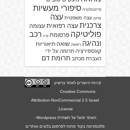
סיפורי מעשיות
סיינטולוגיה
עצה
עצה משפטית
סרטן
צרכנית
עצה רפואית
עצומה
פוליטיקה
רכב
פרסומת
קניון
ונהיגה
שואה
תיאוריות
רפואה
קונספירציה
תרומה על ידי
תרומת דם
העברת מכתב
זכויות היוצרים לאתר ברשיון
Creative Commons
Attribution-NonCommercial 2.5 Israel
.
License
האתר פועל על תשתית
Wordpress
-
פלטפורמה בקוד פתוח לפרסום בלוגים ואתרים