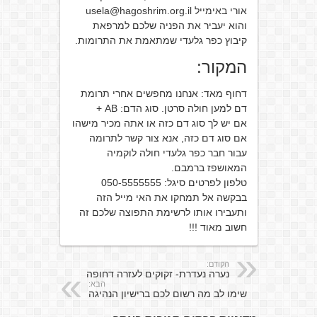
אורי באימייל usela@hagoshrim.org.il
והוא יעביר את הפניה שלכם למרפאת
קיבוץ כפר גלעדי שמתאמת את התרומות.
המקור:
דחוף מאד: אנחנו מחפשים אחרי תרומת
דם למען חולה סרטן. סוג הדם: AB +
אם יש לך סוג דם כזה או אתה מכיר מישהו
אם סוג דם כזה, אנא צור קשר לתרומה
עבור חבר כפר גלעדי חולה לוקמיה
המאושפז ברמבם.
טלפון לפרטים סיגל: 050-5555555
בבקשה אל תמחקו את האי מייל הזה
ותעבירו אותו לרשימת התפוצה שלכם זה
חשוב מאוד !!!
הקודם:
נערה נעדרת- זקוקים לעזרה דחופה
הבא:
שימו לב מה רשום לכם ברישיון הנהיגה