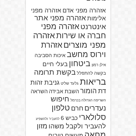
אזהרה מפני אדם
אזהרה מפני
אזהרה מפני אתר
אלימות
אזהרה מפני
אינטרנט
אזהרה
חברה או שירות
מפני מוצרים
אזהרת
וירוס מחשב
איכות הסביבה
ביטחון
בעלי חיים
אילן רמון
בקשת תרומה
בקשה להתפלל
בריאות
גניבת זהות
גלעד שליט
הומור
דת
השבת אבידה
השראה
חיפוש
השריפה הגדולה בכרמל
טלפון
נעדרים
חרם
סלולארי
כביש 6
להעביר ולהשפיע
מזון
להעביר ולקבל משהו
מחאה
מעשים טובים