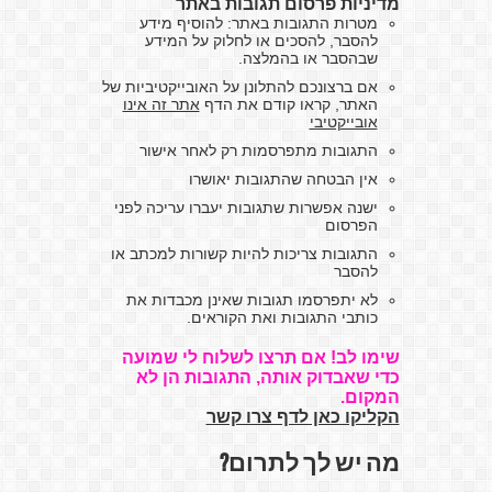
מדיניות פרסום תגובות באתר
מטרות התגובות באתר: להוסיף מידע
להסבר, להסכים או לחלוק על המידע
שבהסבר או בהמלצה.
אם ברצונכם להתלונן על האובייקטיביות של
האתר, קראו קודם את הדף
אתר זה אינו
אובייקטיבי
התגובות מתפרסמות רק לאחר אישור
אין הבטחה שהתגובות יאושרו
ישנה אפשרות שתגובות יעברו עריכה לפני
הפרסום
התגובות צריכות להיות קשורות למכתב או
להסבר
לא יתפרסמו תגובות שאינן מכבדות את
כותבי התגובות ואת הקוראים.
שימו לב! אם תרצו לשלוח לי שמועה
כדי שאבדוק אותה, התגובות הן לא
המקום.
הקליקו כאן לדף צרו קשר
מה יש לך לתרום?