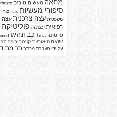
מחאה
מעשים טובים
סיינטולו
סיפורי מעשיות
עצה
סרטן
עצה צרכנית
עצה
משפטית
פוליטיקה
רפואית
עצומה
רכב ונהיגה
פרסומת
רפוא
קניון
שואה
תיאוריות קונספירציה
תרו
תרומת ד
על ידי העברת מכתב