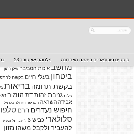
נושאים
אזהרה מפני אדם
אזהרה מפני
אזהרה מפני אתר
אלימות
אזהרה מפני
אינטרנט
אזהרה
חברה או שירות
מפני מוצרים
אזהרת ויר
פוסטים פופולאריים ביממה האחרונה
מלחמת אוקטובר 23
צרו
מחשב
איכות הסביבה
אילן רמון
ביטחון
בעלי חיים
בקשה להתפל
בריאות
בקשת תרומה
גל
הומור
דת
גניבת זהות
הש
שליט
אבידה
השראה
השריפה הגדולה בכרמל
טלפון
חיפוש נעדרים
חרם
סלולארי
כביש 6
להעביר ולהשפיע
מזון
להעביר ולקבל משהו