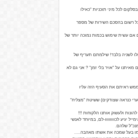
סלקום לכל מיני תוכניות "כאילו
בל רשום בהסכם השירות של מספר
שלום מינימלי בגין 60 שניות וזאת גם אם עשית שימוש בכמות נמוכה יותר של
לו לשניה בלבד! שילמתם תעריף של
מאיתנו על "אויר בלי זמן" ? אני גם לא
 ממש ראיתם את הסעיף הזה עליו
צערי כנראה שצודקים) ששיטת "מצליח"
ונות ולעשוק אותנו הלקוחות !!!
 יגיע לכוווווווו-לם, במיוחד לאנשי
מנכ"ל שלהם.
ו בעל שמכה את אשתו מאהבה.....