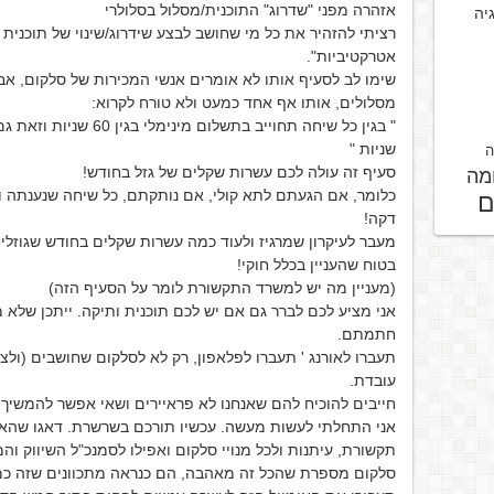
אזהרה מפני "שדרוג" התוכנית/מסלול בסלולרי
גיה
רציתי להזהיר את כל מי שחושב לבצע שידרוג/שינוי של תוכנית ב
אטרקטיביות".
שימו לב לסעיף אותו לא אומרים אנשי המכירות של סלקום, א
מסלולים, אותו אף אחד כמעט ולא טורח לקרוא:
" בגין כל שיחה תחוייב בת
שניות "
ה
סעיף זה עולה לכם עשרות שקלים של גזל בחודש!
מה
כלומר, אם הגעתם לתא קולי, אם נותקתם, כל שיחה שנענתה ו
ם
דקה!
מעבר לעיקרון שמרגיז ולעוד כמה עשרות שקלים בחודש שגוזלים 
בטוח שהעניין בכלל חוקי!
(מעניין מה יש למשרד התקשורת לומר על הסעיף הזה)
אני מציע לכם לברר גם אם יש לכם תוכנית ותיקה. ייתכן שלא
חתמתם.
תעברו לאורנג ' תעברו לפלאפון, רק לא לסלקום שחושבים (ול
עובדת.
חייבים להוכיח להם שאנחנו לא פראיירים ושאי אפשר להמשיך לה
אני התחלתי לעשות מעשה. עכשיו תורכם בשרשרת. דאגו שהאימייל
תקשורת, עיתנות ולכל מנויי סלקום ואפילו לסמנכ"ל השיווק וה
סלקום מספרת שהכל זה מאהבה, הם כנראה מתכוונים שזה כמ