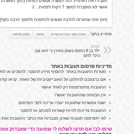
תעבירו את האימייל הזה לעשרה אנשים לפחות בתוך חמש הדק
אושר לא מוסברת למשך 7 דקות לפחות... J
(חוץ מזה שתגרמו להרבה אנשים להתפכח ולחסוך הרבה כסף)
מתוייג בתוך:
אזהרה מפני חברה או שירות
מחאה
טלפון סלולארי
הקודם:
ילד בן 8 נתפס בשוק באירן כי הוא גנב
כיכר לחם
מדיניות פרסום תגובות באתר
מטרות התגובות באתר: להוסיף מידע להסבר, להסכים או לח
אם ברצונכם להתלונן על האובייקטיביות של האתר, קראו קו
התגובות מתפרסמות רק לאחר אישור
אין הבטחה שהתגובות יאושרו
ישנה אפשרות שתגובות יעברו עריכה לפני הפרסום
התגובות צריכות להיות קשורות למכתב או להסבר
לא יתפרסמו תגובות שאינן מכבדות את כותבי התגובות ואת ה
שימו לב! אם תרצו לשלוח לי שמועה כדי שאבדוק אותה