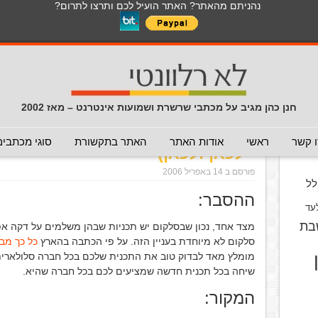
נהניתם מהאתר? האתר הועיל לכם ותרצו לתרום?
לכל התכנים באתר בנושא נגיף הקורונה
כללי
מכתב חוזר
מכתבים נפוצים
המלצה - לא להעביר
תרמית
עזרה לשימוש במייל
חדשות 
הנך כאן:
דף הבית
/
המלצה - לכאן ולכאן
/
ככה סלקום עובדים עלי
חנן כהן מגיב על מכתבי שרשרת ושמועות אינטרנט – מאז 2002
ככה סלקום עובדים עלינו בעיניים 
וס
 קשר
ראשי
אודות האתר
האתר בתקשורת
סוגי מכתבים
- לכאן ולכאן)
פורסם ב 14 באפריל 2006
ל
ההסבר:
עד
בת
מצד אחד, נכון שבסלקום יש תכניות שבהן משלמים על דקה אפ
סלקום לא מיוחדת בעניין הזה. על פי הכתבה בהארץ
כל כך מב
מומלץ מאד לבדוק טוב את התכנית שלכם בכל חברה סלולארית.
שיחה בכל תכנית חדשה שמציעים לכם בכל חברה שהיא.
המקור: