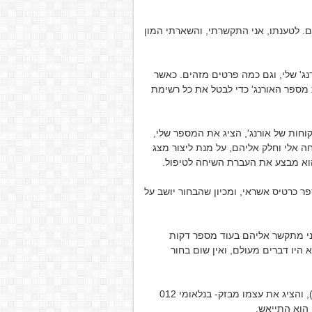
 לטענתו, אני התקשרתי, והשארתי המון
ג' שלי, וגם כמה פרטים מזהים. כאשר
 מספר האורנג' כדי לבטל את כל רשימת
וחות של אורנג', הציג את המספר שלי,
ה אלי וחלק אליהם, על מנת ליצור מצג
הוא מבצע את העברת השיחה לטיפול.
ר כרטיס אשראי, ומכיון שהבחור יושב על
אני מתקשר אליהם בעוד מספר דקות
היו דברים מעולם, ואין שום בחור
למחרת, התקשר שוב הבחור, אבל הפעם עם שם אחר (אנטואן), והציג את עצמו מבזק- בנלאומי 012