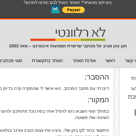
נהניתם מהאתר? האתר הועיל לכם ותרצו לתרום?
לכל התכנים באתר בנושא נגיף הקורונה
כללי
מכתב חוזר
מכתבים נפוצים
המלצה - לא להעביר
תרמית
עזרה לשימוש במייל
חדשות 
הנך כאן:
דף הבית
/
המלצה - אפשר להעביר
/
הונאה בטלפון
חנן כהן מגיב על מכתבי שרשרת ושמועות אינטרנט – מאז 2002
הונאה בטלפון
(המלצה - אפשר לה
וס
 קשר
ראשי
אודות האתר
האתר בתקשורת
סוגי מכתבים
פורסם ב 20 בנובמבר 2005
ההסבר:
ל
דיברתי עם מחבר המכתב. הוא אישר לי שהמקרה קרה בדיוק כפ
עד
בת
המקור:
במהלך סוף השבוע ניסו להפיל אותי בפח נוכל מתוחכם ולהוצי
השיטה שלו פשוטה:
התקשר בחור לקו בזק שלי, והציג את עצמו כנציג אורנג' בנלאומ