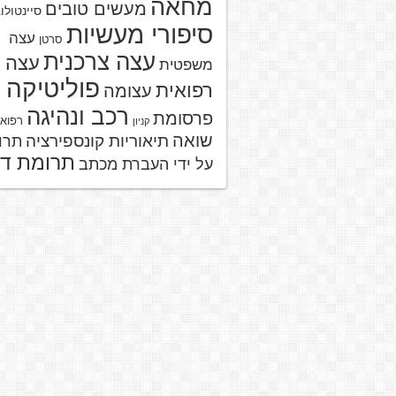
מחאה
מעשים טובים
סיינטולו
סיפורי מעשיות
עצה
סרטן
עצה צרכנית
עצה
משפטית
פוליטיקה
רפואית
עצומה
רכב ונהיגה
פרסומת
רפוא
קניון
שואה
תיאוריות קונספירציה
תרו
תרומת ד
על ידי העברת מכתב