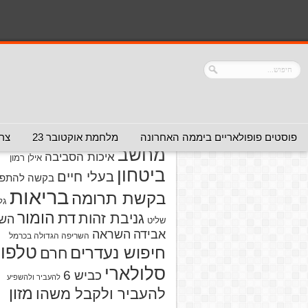
נושאים
אזהרה מפני אדם
אזהרה מפני
אזהרה מפני אתר
אלימות
אזהרה מפני
אינטרנט
אזהרה
חברה או שירות
מפני מוצרים
אזהרת ויר
פוסטים פופולאריים ביממה האחרונה
מלחמת אוקטובר 23
צרו
מחשב
איכות הסביבה
אילן רמון
ביטחון
בעלי חיים
בקשה להתפל
בריאות
בקשת תרומה
גל
הומור
דת
גניבת זהות
הש
שליט
אבידה
השראה
השריפה הגדולה בכרמל
טלפון
חיפוש נעדרים
חרם
סלולארי
כביש 6
להעביר ולהשפיע
מזון
להעביר ולקבל משהו