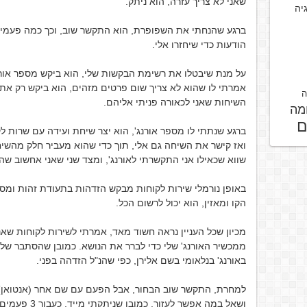
שאני לא צריך עזרה, הוא ניתק.
גיה
ברגע שהנחתי את השפופרת, הוא התקשר שוב, וכך כמה פעמים.
הודעות כדי שיחזרו אלי.
על מנת שיבטלו את רשימת הבקשות שלי, הוא ביקש מספר אורנ
אמרתי לו שהוא לא צריך שום פרטים מזהים, הוא ביקש רק את
ה
השיחות שאני לכאורה פניתי אליהם.
מה
ם
ברגע שנתתי לו מספר אורנג', הוא יצר שיחת ועידה עם שרות לק
ואז קישר את השיחה גם אלי, תוך כדי שהוא מעביר חלק מהשיח
שווא שכאילו אני התקשרתי לאורנג', ומצד שני שאני אחשוב ש
באופן נורמלי שירות לקוחות מבקש הזדהות בתעודת זהות ומספ
הקו ומאזין, הוא יכול לרשום הכל.
מכיון שכל העניין נראה חשוד מאד, אמרתי לשירות לקוחות ש
ממכשיר האורנג' שלי כדי לברר את הנושא. כמובן שהסתבר שלא 
באורנג' בנלאומי בשם אלירן, כפי שהנ"ל הזדהה בפני.
ושאל במה אפשר לעזור. כמובן שניתקתי מייד. כעבור 3 פעמים הוא התייאש.