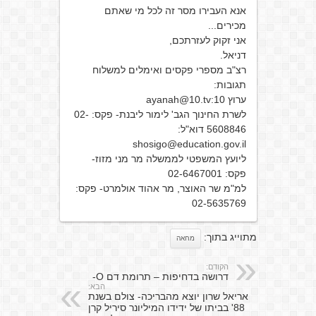
אנא העבירו מסר זה לכל מי שאתם
מכירים...
אני זקוק לעזרתכם,
דניאל.
רצ"ב מספרי פקסים ואימלים למשלוח
תגובות:
ערוץ 10:ayanah@10.tv
לשרת החינוך הגב' לימור ליבנת- פקס: 02-
5608846 דוא"ל:
shosigo@education.gov.il
ליועץ המשפטי לממשלה מר מני מזוז-
פקס: 02-6467001
למ"מ שר האוצר, מר אהוד אולמרט- פקס:
02-5635769
מתוייג בתוך:
מחאה
הקודם:
דרושה בדחיפות – תרומת דם O-
הבא:
אריאל שרון יוצא מהבריכה- צולם בשנת
88' בביתו של ידידו המיליונר סיריל קרן