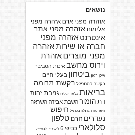
נושאים
אזהרה מפני אדם
אזהרה מפני
אזהרה מפני אתר
אלימות
אזהרה מפני
אינטרנט
אזהרה
חברה או שירות
מפני מוצרים
אזהרת
וירוס מחשב
איכות הסביבה
ביטחון
בעלי חיים
אילן רמון
בקשת תרומה
בקשה להתפלל
בריאות
גניבת זהות
גלעד שליט
הומור
דת
השבת אבידה
השראה
חיפוש
השריפה הגדולה בכרמל
טלפון
נעדרים
חרם
סלולארי
כביש 6
להעביר ולהשפיע