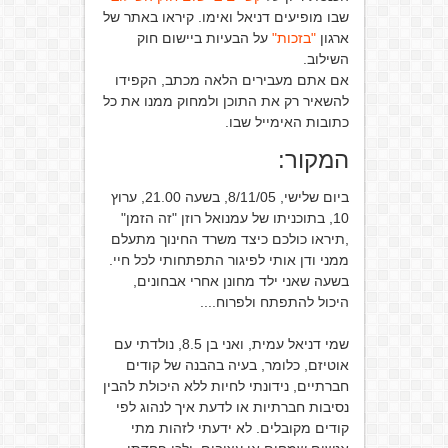
שבו מופיעים דניאל ואימו. קיראו באתר של
ארגון
"בזכות"
על הבעיות ביישום חוק
השילוב.
אם אתם מעבירים הלאה מכתב, הקפידו
להשאיר רק את התוכן ולמחוק ממנו את כל
כתובות האימייל שבו.
המקור:
ביום שלישי, 8/11/05, בשעה 21.00, ערוץ
10, בתוכניתו של עמנואל רוזן "זה הזמן"
,תיראו כולכם כיצד משרד החינוך מתעלם
ממני ודן אותי לפיגור התפתחותי לכל חיי.
בשעה שאני ילד מחונן אחרי אבחונים,
היכול להתפתח ולפרוח....
שמי דניאל עמית, ואני בן 8.5, נולדתי עם
אוטיזם, כלומר, בעיה בהבנה של קודים
חברתיים, נידונתי לחיות ללא היכולת להבין
נסיבות חברתיות או לדעת איך לנהוג לפי
קודים מקובלים. לא ידעתי לזהות מתי