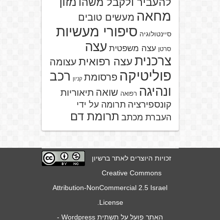
מזון
להעביר ולקבל משהו
מחאה
מעשים טובים
סיפורי מעשיות
סיינטולוגיה
עצה
עצה משפטית
סרטן
צרכנית
עצה רפואית
עצומה
פוליטיקה
רכב
פרסומת
קניון
ונהיגה
שואה
תיאוריות
רפואה
קונספירציה
תרומה על ידי
תרומת דם
העברת מכתב
זכויות היוצרים לאתר ברשיון
Creative Commons
Attribution-NonCommercial 2.5 Israel
.
License
האתר פועל על תשתית
Wordpress
-