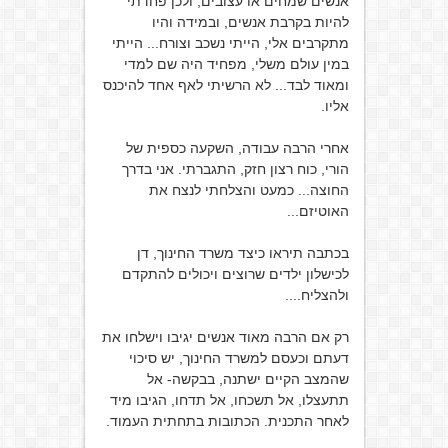
אנשים שמחים או עצובים, ולכן פחדתי
להיות בקרבת אנשים, ובמידה והיו
מתקרבים אלי, הייתי נשכב וצורח... הייתי
במין עולם משלי, מפחיד היה שם למדי
ומאוד לבד... לא הרשיתי לאף אחד להיכנס
אליו.
אחרי הרבה עבודה, השקעה כספית של
הורי, כוח רצון חזק, התגברתי. אני בדרך
החוצה... כמעט והצלחתי לנצח את
האוטיזם...
בכתבה תיראו כיצד משרד החינוך, דן
לכישלון ילדים שרוצים ויכולים להתקדם
ולהצליח....
רק אם הרבה מאוד אנשים יגיבו וישלחו את
דעתם וכעסם למשרד החינוך, יש סיכוי
שהמצב הקיים ישתנה, בבקשה- אל
תתעצלו, אל תשכחו, אל תדחו, הגיבו מיד
לאחר התכנית. הכתובות בתחתית העמוד.