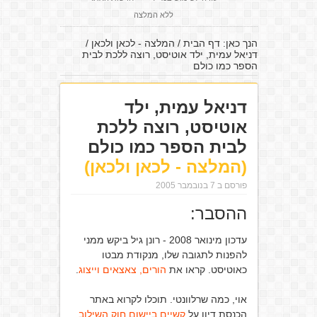
ללא המלצה
הנך כאן:
דף הבית
/
המלצה - לכאן ולכאן
/
דניאל עמית, ילד אוטיסט, רוצה ללכת לבית
הספר כמו כולם
דניאל עמית, ילד
אוטיסט, רוצה ללכת
לבית הספר כמו כולם
(המלצה - לכאן ולכאן)
פורסם ב 7 בנובמבר 2005
ההסבר:
עדכון מינואר 2008 - רונן גיל ביקש ממני
להפנות לתגובה שלו, מנקודת מבטו
כאוטיסט. קראו את
הורים, צאצאים וייצוג
.
אוי, כמה שרלוונטי. תוכלו לקרוא באתר
הכנסת דיון על
קשיים ביישום חוק השילוב