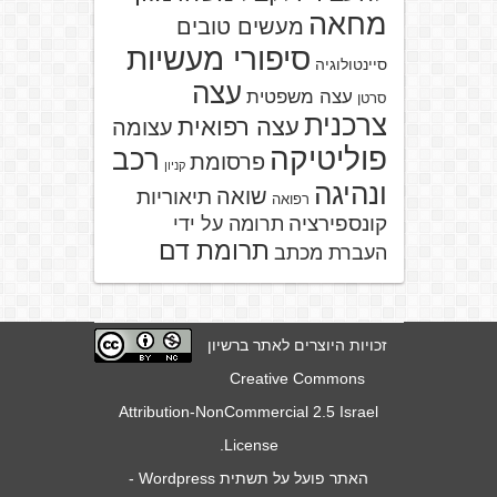
מחאה
מעשים טובים
סיפורי מעשיות
סיינטולוגיה
עצה
עצה משפטית
סרטן
צרכנית
עצה רפואית
עצומה
פוליטיקה
רכב
פרסומת
קניון
ונהיגה
שואה
תיאוריות
רפואה
קונספירציה
תרומה על ידי
תרומת דם
העברת מכתב
זכויות היוצרים לאתר ברשיון
Creative Commons
Attribution-NonCommercial 2.5 Israel
.
License
האתר פועל על תשתית
Wordpress
-