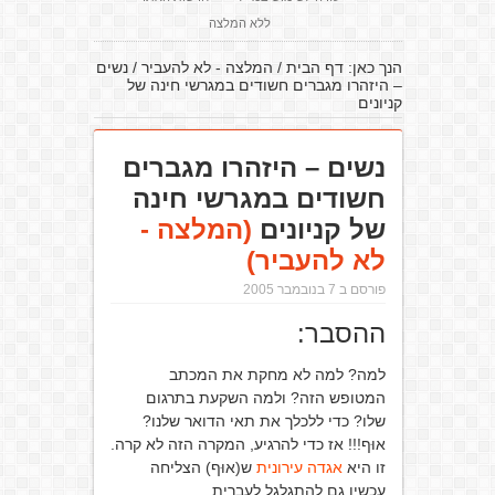
ללא המלצה
הנך כאן:
דף הבית
/
המלצה - לא להעביר
/
נשים
– היזהרו מגברים חשודים במגרשי חינה של
קניונים
נשים – היזהרו מגברים
חשודים במגרשי חינה
של קניונים
(המלצה -
לא להעביר)
פורסם ב 7 בנובמבר 2005
ההסבר:
למה? למה לא מחקת את המכתב
המטופש הזה? ולמה השקעת בתרגום
שלו? כדי ללכלך את תאי הדואר שלנו?
אוּף!!! אז כדי להרגיע, המקרה הזה לא קרה.
זו היא
אגדה עירונית
ש(אוּף) הצליחה
עכשיו גם להתגלגל לעברית.