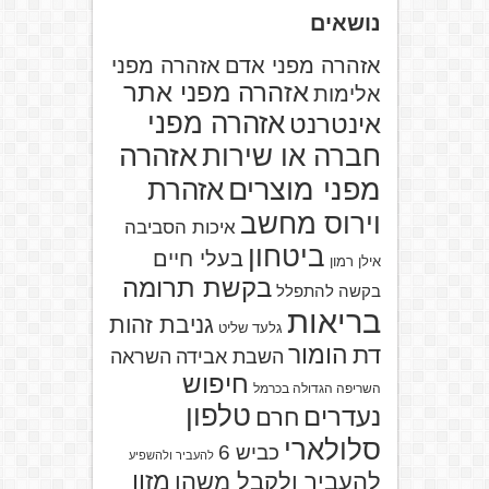
נושאים
אזהרה מפני אדם
אזהרה מפני
אזהרה מפני אתר
אלימות
אזהרה מפני
אינטרנט
אזהרה
חברה או שירות
מפני מוצרים
אזהרת
וירוס מחשב
איכות הסביבה
ביטחון
בעלי חיים
אילן רמון
בקשת תרומה
בקשה להתפלל
בריאות
גניבת זהות
גלעד שליט
הומור
דת
השבת אבידה
השראה
חיפוש
השריפה הגדולה בכרמל
טלפון
נעדרים
חרם
סלולארי
כביש 6
להעביר ולהשפיע
מזון
להעביר ולקבל משהו