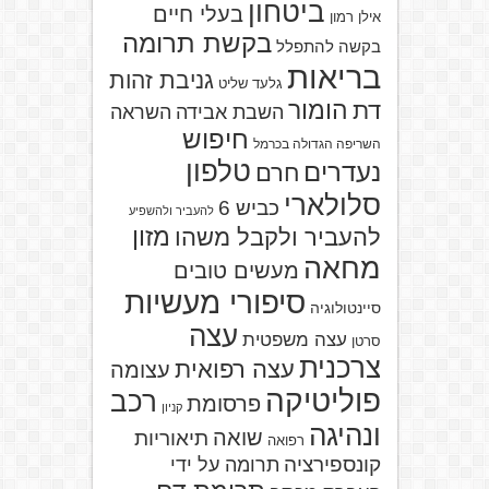
ביטחון
בעלי חיים
אילן רמון
בקשת תרומה
בקשה להתפלל
בריאות
גניבת זהות
גלעד שליט
הומור
דת
השבת אבידה
השראה
חיפוש
השריפה הגדולה בכרמל
טלפון
נעדרים
חרם
סלולארי
כביש 6
להעביר ולהשפיע
מזון
להעביר ולקבל משהו
מחאה
מעשים טובים
סיפורי מעשיות
סיינטולוגיה
עצה
עצה משפטית
סרטן
צרכנית
עצה רפואית
עצומה
פוליטיקה
רכב
פרסומת
קניון
ונהיגה
שואה
תיאוריות
רפואה
קונספירציה
תרומה על ידי