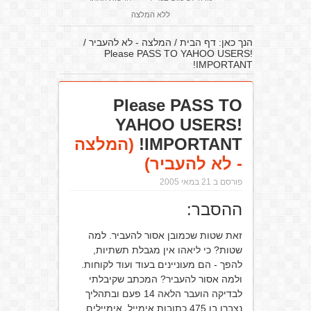
ללא המלצה
הנך כאן:
דף הבית
/
המלצה - לא להעביר
/
Please PASS TO YAHOO USERS!
IMPORTANT!
Please PASS TO
YAHOO USERS!
IMPORTANT!
(המלצה
- לא להעביר)
פורסם ב 21 במאי 2005
ההסבר:
זאת שטות שכמובן אסור להעביר. למה
שטות? כי ליאהו אין מגבלת תשתיות,
להפך - הם מעוניינים בעוד ועוד לקוחות.
ולמה אסור להעביר? המכתב שקיבלתי
לבדיקה הועבר הלאה 14 פעם ובתהליך
נצברו בו 475 כתובות אימייל. אימיילים