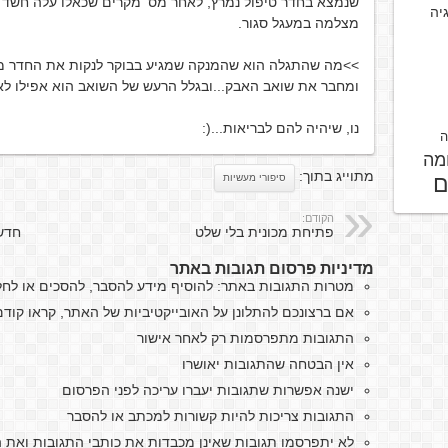
שנמצא בחדר טיפול נמרץ, לאחר מס' מקרים שכאלו עלה חשד כ
גיה
מצלמה במעגל סגור.
>>מה שהתגלה הוא שהמנקה שמגיע בבוקר לנקות את החדר 
ומחבר את שואב האבק...ובגלל הרעש של השואב הוא אפילו לא
נו, שיהיה להם לבריאות...(:
ה
מה
מתוייג בתוך:
ם
סיפורי מעשיות
הקודם:
פתיחת מכונית בלי שלט
חדשו
מדיניות פרסום תגובות באתר
מטרות התגובות באתר: להוסיף מידע להסבר, להסכים או לח
אם ברצונכם להתלונן על האובייקטיביות של האתר, קראו קו
התגובות מתפרסמות רק לאחר אישור
אין הבטחה שהתגובות יאושרו
ישנה אפשרות שתגובות יעברו עריכה לפני הפרסום
התגובות צריכות להיות קשורות למכתב או להסבר
לא יתפרסמו תגובות שאינן מכבדות את כותבי התגובות ואת ה