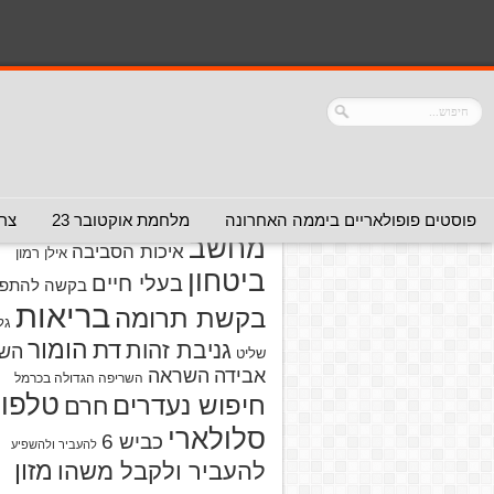
נושאים
אזהרה מפני אדם
אזהרה מפני
אזהרה מפני אתר
אלימות
אזהרה מפני
אינטרנט
אזהרה
חברה או שירות
מפני מוצרים
אזהרת ויר
פוסטים פופולאריים ביממה האחרונה
מלחמת אוקטובר 23
צרו
מחשב
איכות הסביבה
אילן רמון
ביטחון
בעלי חיים
בקשה להתפל
בריאות
בקשת תרומה
גל
הומור
דת
גניבת זהות
הש
שליט
אבידה
השראה
השריפה הגדולה בכרמל
טלפון
חיפוש נעדרים
חרם
סלולארי
כביש 6
להעביר ולהשפיע
מזון
להעביר ולקבל משהו