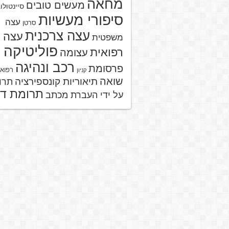
מחאה
מעשים טובים
סיינטולו
סיפורי מעשיות
עצה
סרטן
עצה צרכנית
עצה
משפטית
פוליטיקה
רפואית
עצומה
רכב ונהיגה
פרסומת
רפוא
קניון
שואה
תיאוריות קונספירציה
תרו
תרומת ד
על ידי העברת מכתב