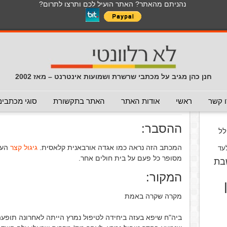
נהניתם מהאתר? האתר הועיל לכם ותרצו לתרום?
לכל התכנים באתר בנושא נגיף הקורונה
כללי
מכתב חוזר
מכתבים נפוצים
המלצה - לא להעביר
תרמית
עזרה לשימוש במייל
חדשות 
הנך כאן:
דף הבית
/
המלצה - לא להעביר
/
סיפור אמיתי מעזה
חנן כהן מגיב על מכתבי שרשרת ושמועות אינטרנט – מאז 2002
סיפור אמיתי מעזה
(המלצה - לא ל
וס
 קשר
ראשי
אודות האתר
האתר בתקשורת
סוגי מכתבים
פורסם ב 19 בדצמבר 2004
ההסבר:
ל
המכתב הזה נראה כמו אגדה אורבאנית קלאסית.
גיגול קצר
העל
עד
מסופר כל פעם על בית חולים אחר.
בת
המקור:
מקרה שקרה באמת
ביה"ח שיפא בעזה ביחידה לטיפול נמרץ הייתה לאחרונה תופעה