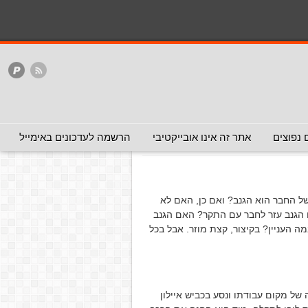
המלצה - אפשר להעביר
המלצה - לכאן ולכאן
האתר
ללא המלצה
 שלנו
צה - לכאן ולכאן)
 נפוצים
אתר זה אינו אובייקטיבי
הרשמה לעדכונים באימייל
ל החבר הוא הגנב? ואם כן, האם לא
 הגנב עזר לחבר עם התקר? האם הגנב
ה העניין? בקיצור, קצת מוזר. אבל בכל
הוא יצא מהחניה של מקום עבודתו ונסע בכביש איילון