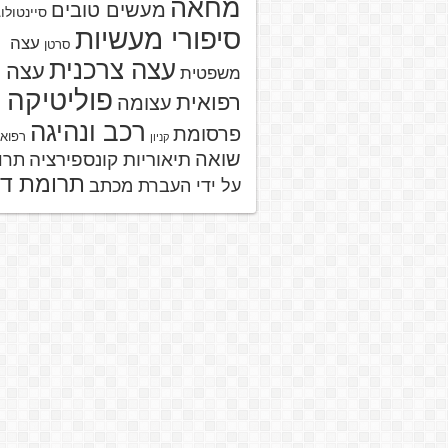
מחאה
מעשים טובים
סיינטולו
סיפורי מעשיות
עצה
סרטן
עצה צרכנית
עצה
משפטית
פוליטיקה
רפואית
עצומה
רכב ונהיגה
פרסומת
רפוא
קניון
שואה
תיאוריות קונספירציה
תרו
תרומת ד
על ידי העברת מכתב