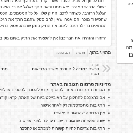
דרום לכיוון תל אביב. כעבור עשר דקות, נהג חולף הפנה תשומ
גיה
בשולי הכביש המהיר, יצא ממנו וראה חתך בגלגל אחורי. הוא 
הגלגל הרזרבי. כשחזר לרכב, התיק שלו, על כל המסמכים, הכס
שהסיפור מוכר. הם אמרו שאין להם ספק שהגנב חתך את הגלגל 
המתאים כדי להתגנב ולגנוב את התיק בזמן שהנהג עסוק בתיקו
היזהרו והזהירו את חבריכם! אין להשאיר את התיק בשום מקום 
ה
מה
מתוייג בתוך:
ם
תרמית
רכב ונהיגה
הקודם:
פרשת רמדיה 2 חוזרת: משרד הבריאות
מתי 
מסתיר
מדיניות פרסום תגובות באתר
מטרות התגובות באתר: להוסיף מידע להסבר, להסכים או לח
אם ברצונכם להתלונן על האובייקטיביות של האתר, קראו קו
התגובות מתפרסמות רק לאחר אישור
אין הבטחה שהתגובות יאושרו
ישנה אפשרות שתגובות יעברו עריכה לפני הפרסום
התגובות צריכות להיות קשורות למכתב או להסבר