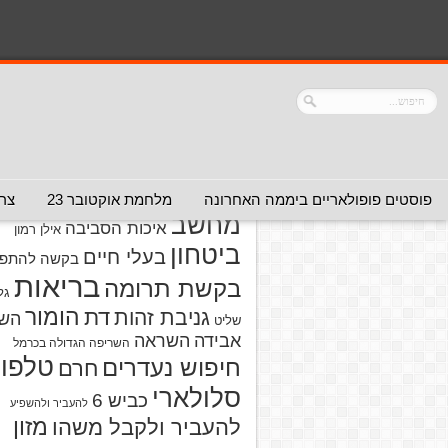
נושאים
אזהרה מפני אדם
אזהרה מפני
אזהרה מפני אתר
אלימות
אזהרה מפני
אינטרנט
אזהרה
חברה או שירות
מפני מוצרים
אזהרת ויר
פוסטים פופולאריים ביממה האחרונה
מלחמת אוקטובר 23
צרו
מחשב
איכות הסביבה
אילן רמון
ביטחון
בעלי חיים
בקשה להתפל
בריאות
בקשת תרומה
גל
הומור
דת
גניבת זהות
הש
שליט
אבידה
השראה
השריפה הגדולה בכרמל
טלפון
חיפוש נעדרים
חרם
סלולארי
כביש 6
להעביר ולהשפיע
מזון
להעביר ולקבל משהו