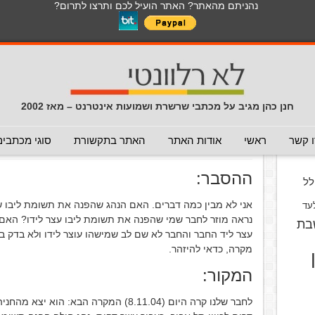
נהניתם מהאתר? האתר הועיל לכם ותרצו לתרום?
לכל התכנים באתר בנושא נגיף הקורונה
כללי
מכתב חוזר
מכתבים נפוצים
המלצה - לא להעביר
תרמית
עזרה לשימוש במייל
חדשות 
הנך כאן:
דף הבית
/
המלצה - לכאן ולכאן
/
תרגיל עוקץ שעשו לחבר
חנן כהן מגיב על מכתבי שרשרת ושמועות אינטרנט – מאז 2002
תרגיל עוקץ שעשו לחבר שלנו
(המל
וס
 קשר
ראשי
אודות האתר
האתר בתקשורת
סוגי מכתבים
פורסם ב 9 בנובמבר 2004
ההסבר:
ל
אני לא מבין כמה דברים. האם הנהג שהפנה את תשומת ליבו ש
עד
נראה מוזר לחבר שמי שהפנה את תשומת ליבו עצר לידו? האם
בת
עצר ליד החבר והחבר לא שם לב שמישהו עוצר לידו ולא בדק במ
מקרה, כדאי להיזהר.
המקור:
לחבר שלנו קרה היום (8.11.04) המקרה הבא: 