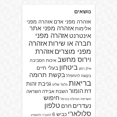
נושאים
אזהרה מפני אדם
אזהרה מפני
אזהרה מפני אתר
אלימות
אזהרה מפני
אינטרנט
אזהרה
חברה או שירות
מפני מוצרים
אזהרת
וירוס מחשב
איכות הסביבה
ביטחון
בעלי חיים
אילן רמון
בקשת תרומה
בקשה להתפלל
בריאות
גניבת זהות
גלעד שליט
הומור
דת
השבת אבידה
השראה
חיפוש
השריפה הגדולה בכרמל
טלפון
נעדרים
חרם
סלולארי
כביש 6
להעביר ולהשפיע