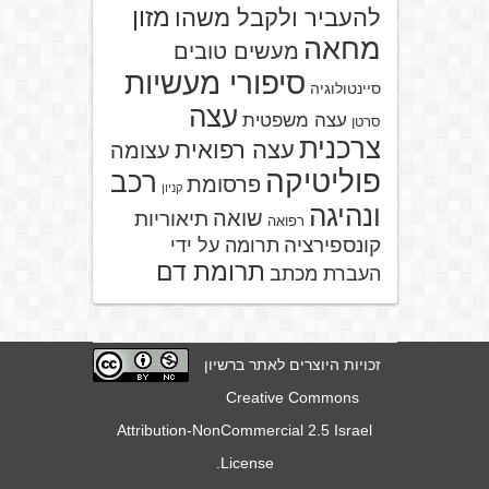
מזון
להעביר ולקבל משהו
מחאה
מעשים טובים
סיפורי מעשיות
סיינטולוגיה
עצה
עצה משפטית
סרטן
צרכנית
עצה רפואית
עצומה
פוליטיקה
רכב
פרסומת
קניון
ונהיגה
שואה
תיאוריות
רפואה
קונספירציה
תרומה על ידי
תרומת דם
העברת מכתב
זכויות היוצרים לאתר ברשיון
Creative Commons
Attribution-NonCommercial 2.5 Israel
.
License