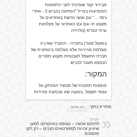
מבירור קצר שערכתי לגבי התמונות
המופיעות במייל "הפתעה בכביש 2 - אחרי
ג'סר...." עם אנשי הרשת באחראים על
מקטע זה וגם עם האחראי על מצלמות
וציוד טמ"ס (טלויזיה
במעגל סגור) בחברה - התברר שאין זו
מצלמת מהירות אלא מצלמה ביטחונית של
חברת החשמל לאבטחת מקטע מסויים
הנמצא מעבר לכביש.
המקור:
מופצות תמונות של מכשיר המותקן על
עמוד חשמל, בטענה שזו מכמונת מהירות
מתוייג בתוך:
רכב ונהיגה
הקודם:
לחתום עכשיו – עצומה באינטרנט למען
שיוויון זכויות לספורטאים הנכים – רק דקה
מזמנכם