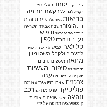
ביטחון
בעלי חיים
אילן רמון
בקשת תרומה
בקשה להתפלל
בריאות
גניבת זהות
גלעד שליט
הומור
דת
השבת אבידה
השראה
חיפוש
השריפה הגדולה בכרמל
טלפון
נעדרים
חרם
סלולארי
כביש 6
להעביר ולהשפיע
מזון
להעביר ולקבל משהו
מחאה
מעשים טובים
סיפורי מעשיות
סיינטולוגיה
עצה
עצה משפטית
סרטן
צרכנית
עצה רפואית
עצומה
פוליטיקה
רכב
פרסומת
קניון
ונהיגה
שואה
תיאוריות
רפואה
קונספירציה
תרומה על ידי