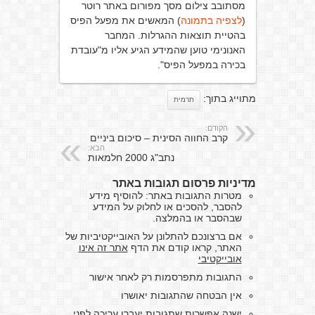
מסתובב צילום מסך מפורום באתר רוטר
(
לצפיה בתמונה
) המאשים את מפעל הפיס
בהטיית תוצאות ההגרלות. המחבר
האנונימי טוען שהמידע הגיע אליו מ"עובדת
בכירה במפעל הפיס".
מתוייג בתוך:
תרמית
הקודם:
קרב החווה הסינית – סיכום ביניים
הבא:
נתב"ג 2000 חלמאות
מדיניות פרסום תגובות באתר
מטרות התגובות באתר: להוסיף מידע
להסבר, להסכים או לחלוק על המידע
שבהסבר או בהמלצה.
אם ברצונכם להתלונן על האובייקטיביות של
האתר, קראו קודם את הדף
אתר זה אינו
אובייקטיבי
התגובות מתפרסמות רק לאחר אישור
אין הבטחה שהתגובות יאושרו
ישנה אפשרות שתגובות יעברו עריכה לפני