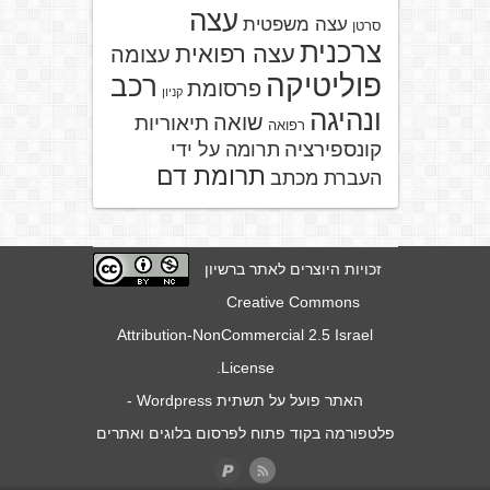
עצה
עצה משפטית
סרטן
צרכנית
עצה רפואית
עצומה
פוליטיקה
רכב
פרסומת
קניון
ונהיגה
שואה
תיאוריות
רפואה
קונספירציה
תרומה על ידי
תרומת דם
העברת מכתב
זכויות היוצרים לאתר ברשיון
Creative Commons
Attribution-NonCommercial 2.5 Israel
.
License
האתר פועל על תשתית
Wordpress
-
פלטפורמה בקוד פתוח לפרסום בלוגים ואתרים