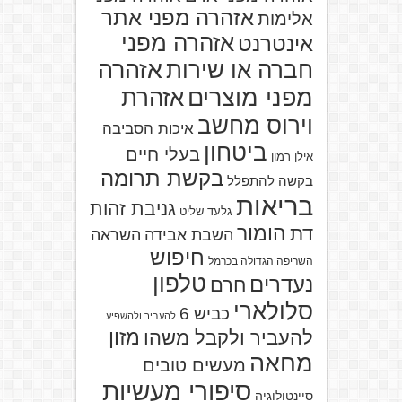
אזהרה מפני אתר
אלימות
אזהרה מפני
אינטרנט
אזהרה
חברה או שירות
מפני מוצרים
אזהרת
וירוס מחשב
איכות הסביבה
ביטחון
בעלי חיים
אילן רמון
בקשת תרומה
בקשה להתפלל
בריאות
גניבת זהות
גלעד שליט
הומור
דת
השבת אבידה
השראה
חיפוש
השריפה הגדולה בכרמל
טלפון
נעדרים
חרם
סלולארי
כביש 6
להעביר ולהשפיע
מזון
להעביר ולקבל משהו
מחאה
מעשים טובים
סיפורי מעשיות
סיינטולוגיה