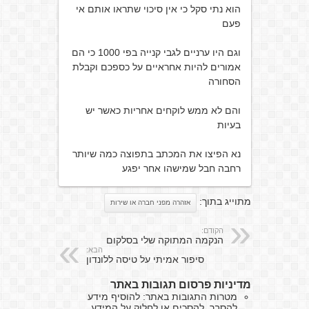
הוא נתי סקל כי אין סיכוי שתראו אותם אי
פעם
וגם היו ערניים לגבי קנייה בפי 1000 כי הם
אמורים להיות אחראיים על כספכם וקבלת
הסחורה
והם לא ממש לוקחים אחריות כאשר יש
בעיות
נא הפיצו את המכתב בתפוצה כמה שיותר
רחבה חבל שמישהו אחר יפגע
מתוייג בתוך:
אזהרה מפני חברה או שירות
הקודם:
הנקמה המתוקה שלי בסלקום
הבא:
סיפור אמיתי על טיסה ללונדון
מדיניות פרסום תגובות באתר
מטרות התגובות באתר: להוסיף מידע
להסבר, להסכים או לחלוק על המידע