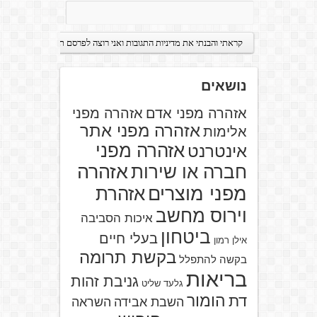
נושאים
אזהרה מפני אדם
אזהרה מפני
אזהרה מפני אתר
אלימות
אזהרה מפני
אינטרנט
אזהרה
חברה או שירות
מפני מוצרים
אזהרת
וירוס מחשב
איכות הסביבה
ביטחון
בעלי חיים
אילן רמון
בקשת תרומה
בקשה להתפלל
בריאות
גניבת זהות
גלעד שליט
הומור
דת
השבת אבידה
השראה