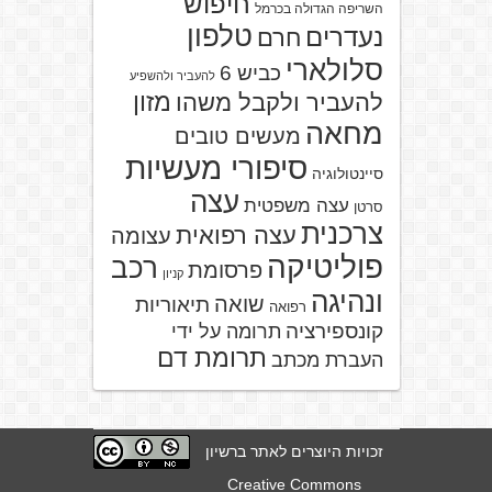
חיפוש
השריפה הגדולה בכרמל
טלפון
נעדרים
חרם
סלולארי
כביש 6
להעביר ולהשפיע
מזון
להעביר ולקבל משהו
מחאה
מעשים טובים
סיפורי מעשיות
סיינטולוגיה
עצה
עצה משפטית
סרטן
צרכנית
עצה רפואית
עצומה
פוליטיקה
רכב
פרסומת
קניון
ונהיגה
שואה
תיאוריות
רפואה
קונספירציה
תרומה על ידי
תרומת דם
העברת מכתב
זכויות היוצרים לאתר ברשיון
Creative Commons