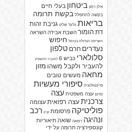
ביטחון
בעלי חיים
אילן רמון
בקשת תרומה
בקשה להתפלל
בריאות
גניבת זהות
גלעד שליט
הומור
דת
השבת אבידה
השראה
חיפוש
השריפה הגדולה בכרמל
טלפון
נעדרים
חרם
סלולארי
כביש 6
להעביר ולהשפיע
מזון
להעביר ולקבל משהו
מחאה
מעשים טובים
סיפורי מעשיות
סיינטולוגיה
עצה
עצה משפטית
סרטן
צרכנית
עצה רפואית
עצומה
פוליטיקה
רכב
פרסומת
קניון
ונהיגה
שואה
תיאוריות
רפואה
קונספירציה
תרומה על ידי