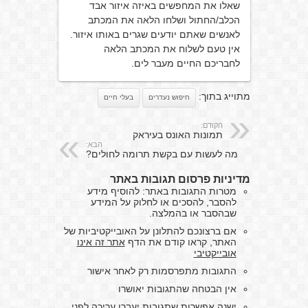
שאלו את המחפשים באיזה איזור אבד
הכלב/החתול ושלחו הלאה את המכתב
לאנשים שאתם יודעים שגרים באותו איזור.
אין טעם לשלוח את המכתב הלאה
לחבריכם החיים מעבר לים.
מתוייג בתוך:
חיפוש נעדרים
בעלי חיים
הקודם:
תמונות האונס בעיראק
הבא:
מה לעשות עם בקשת תרומה לחולים?
מדיניות פרסום תגובות באתר
מטרות התגובות באתר: להוסיף מידע
להסבר, להסכים או לחלוק על המידע
שבהסבר או בהמלצה.
אם ברצונכם להתלונן על האובייקטיביות של
האתר, קראו קודם את הדף
אתר זה אינו
אובייקטיבי
התגובות מתפרסמות רק לאחר אישור
אין הבטחה שהתגובות יאושרו
ישנה אפשרות שתגובות יעברו עריכה לפני