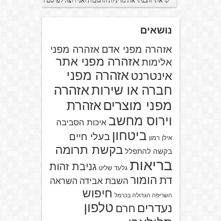
נושאים
אזהרה מפני אדם
אזהרה מפני
אזהרה מפני אתר
אלימות
אזהרה מפני
אינטרנט
אזהרה
חברה או שירות
מפני מוצרים
אזהרת
וירוס מחשב
איכות הסביבה
ביטחון
בעלי חיים
אילן רמון
בקשת תרומה
בקשה להתפלל
בריאות
גניבת זהות
גלעד שליט
הומור
דת
השבת אבידה
השראה
חיפוש
השריפה הגדולה בכרמל
טלפון
נעדרים
חרם