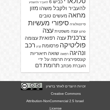
סלולארי
כביש 6
להעביר ולהשפיע
מזון
להעביר ולקבל משהו
מחאה
מעשים טובים
סיפורי מעשיות
סיינטולוגיה
עצה
עצה משפטית
סרטן
צרכנית
עצה רפואית
עצומה
פוליטיקה
רכב
פרסומת
קניון
ונהיגה
שואה
תיאוריות
רפואה
קונספירציה
תרומה על ידי
תרומת דם
העברת מכתב
זכויות היוצרים לאתר ברשיון
Creative Commons
Attribution-NonCommercial 2.5 Israel
.
License