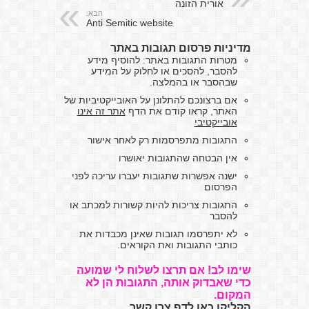
אורית הזונה
הבא:
Anti Semitic website
מדיניות פרסום תגובות באתר
מטרות התגובות באתר: להוסיף מידע
להסבר, להסכים או לחלוק על המידע
שבהסבר או בהמלצה.
אם ברצונכם להתלונן על האובייקטיביות של
האתר, קראו קודם את הדף
אתר זה אינו
אובייקטיבי
התגובות מתפרסמות רק לאחר אישור
אין הבטחה שהתגובות יאושרו
ישנה אפשרות שתגובות יעברו עריכה לפני
הפרסום
התגובות צריכות להיות קשורות למכתב או
להסבר
לא יתפרסמו תגובות שאינן מכבדות את
כותבי התגובות ואת הקוראים.
שימו לב! אם תרצו לשלוח לי שמועה
כדי שאבדוק אותה, התגובות הן לא
המקום.
הקליקו כאן לדף צרו קשר