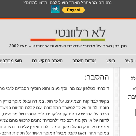
נהניתם מהאתר? האתר הועיל לכם ותרצו לתרום?
לכל התכנים באתר בנושא נגיף הקורונה
כללי
מכתב חוזר
מכתבים נפוצים
המלצה - לא להעביר
תרמית
עזרה לשימוש במייל
חדשות 
הנך כאן:
דף הבית
/
המלצה - אפשר להעביר
/
זהירות מצמיגאים 
חנן כהן מגיב על מכתבי שרשרת ושמועות אינטרנט – מאז 2002
זהירות מצמיגאים לא ישרים
(המלצ
וס
 קשר
ראשי
אודות האתר
האתר בתקשורת
סוגי מכתבים
פורסם ב 21 בינואר 2004
ההסבר:
ל
דיברתי בטלפון עם מר יוסף נעים והוא הוסיף הסברים לגבי מה
עד
בת
בקשר לבדיקות הצמיגים. על פי חוק, במידה ובעל מוסך בודק רכ
חובתו לדווח על כך למשרד התחבורה. עם קבלת הדיווח במשר
הרכב על הכביש עד לתיקון הליקויים. לפי הסברו של מר נעים
לדווח על אי תקינות רכב כדי "להכריח" נהגים לרכוש מהם צמיג
צמיגים אך ורק מבעל מוסך המוכר לכם ואמין עליכם. במידה 
במוסך אחר, דאגו לקבל מבעל המוסך אישור על תקינות הרכב כד