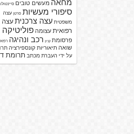
מחאה
מעשים טובים
סיינטולו
סיפורי מעשיות
עצה
סרטן
עצה צרכנית
עצה
משפטית
פוליטיקה
רפואית
עצומה
רכב ונהיגה
פרסומת
רפוא
קניון
שואה
תיאוריות קונספירציה
תרו
תרומת ד
על ידי העברת מכתב