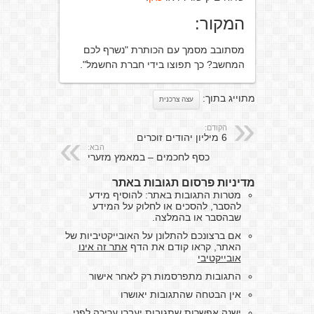
המקור:
מסתובב מסמך עם הכותרת "נשרף לכם
המחשב? כך תפוצו בידי חברת החשמל".
מתוייג בתוך:
עצה צרכנית
הקודם:
6 מיליון יהודים זוכרים
הבא:
כסף לחכמים – במאמץ מזערי
מדיניות פרסום תגובות באתר
מטרות התגובות באתר: להוסיף מידע
להסבר, להסכים או לחלוק על המידע
שבהסבר או בהמלצה.
אם ברצונכם להתלונן על האובייקטיביות של
האתר, קראו קודם את הדף
אתר זה אינו
אובייקטיבי
התגובות מתפרסמות רק לאחר אישור
אין הבטחה שהתגובות יאושרו
ישנה אפשרות שתגובות יעברו עריכה לפני