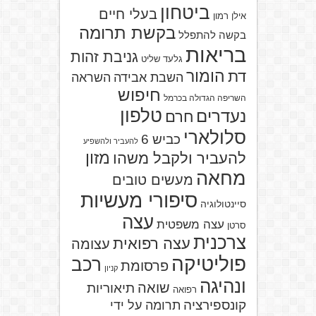
ביטחון
בעלי חיים
אילן רמון
בקשת תרומה
בקשה להתפלל
בריאות
גניבת זהות
גלעד שליט
הומור
דת
השבת אבידה
השראה
חיפוש
השריפה הגדולה בכרמל
טלפון
נעדרים
חרם
סלולארי
כביש 6
להעביר ולהשפיע
מזון
להעביר ולקבל משהו
מחאה
מעשים טובים
סיפורי מעשיות
סיינטולוגיה
עצה
עצה משפטית
סרטן
צרכנית
עצה רפואית
עצומה
פוליטיקה
רכב
פרסומת
קניון
ונהיגה
שואה
תיאוריות
רפואה
קונספירציה
תרומה על ידי