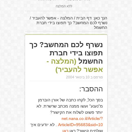
ללא המלצה
הנך כאן:
דף הבית
/
המלצה - אפשר להעביר
/
נשרף לכם המחשב? כך תפוצו בידי חברת
החשמל
נשרף לכם המחשב? כך
תפוצו בידי חברת
החשמל
(המלצה -
אפשר להעביר)
פורסם ב 10 בינואר 2004
ההסבר:
בסך הכל, לקחו כתבה של אורן הוברמן
מ"נענע" ועשו ממנה מכתב שרשרת. לא
יותר פשוט לשלוח את הקישור?
net.nana.co.il/Article/?
ArticleID=95683&sid=10
. לא יודעים איך
שולחים קישור? ראו
כאן
.