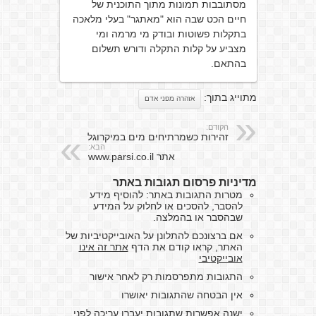
מסתובבות תמונות מתוך התוכנית של
חיים הכט שבה הוא "מאתגר" בעלי מלאכה
בתקלות פשוטות ובודק מי מרמה ומי
מצביע על קלות התקלה ודורש תשלום
בהתאם.
מתוייג בתוך:
אזהרה מפני אדם
הקודם:
זהירות כשמרתיחים מים במיקרוגל
הבא:
אתר www.parsi.co.il
מדיניות פרסום תגובות באתר
מטרות התגובות באתר: להוסיף מידע
להסבר, להסכים או לחלוק על המידע
שבהסבר או בהמלצה.
אם ברצונכם להתלונן על האובייקטיביות של
האתר, קראו קודם את הדף
אתר זה אינו
אובייקטיבי
התגובות מתפרסמות רק לאחר אישור
אין הבטחה שהתגובות יאושרו
ישנה אפשרות שתגובות יעברו עריכה לפני