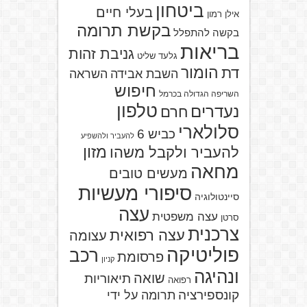
ביטחון
בעלי חיים
אילן רמון
בקשת תרומה
בקשה להתפלל
בריאות
גניבת זהות
גלעד שליט
הומור
דת
השבת אבידה
השראה
חיפוש
השריפה הגדולה בכרמל
טלפון
נעדרים
חרם
סלולארי
כביש 6
להעביר ולהשפיע
מזון
להעביר ולקבל משהו
מחאה
מעשים טובים
סיפורי מעשיות
סיינטולוגיה
עצה
עצה משפטית
סרטן
צרכנית
עצה רפואית
עצומה
פוליטיקה
רכב
פרסומת
קניון
ונהיגה
שואה
תיאוריות
רפואה
קונספירציה
תרומה על ידי