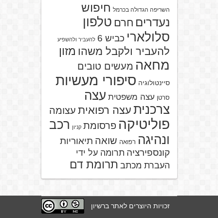
חיפוש
השריפה הגדולה בכרמל
טלפון
נעדרים
חרם
סלולארי
כביש 6
להעביר ולהשפיע
מזון
להעביר ולקבל משהו
מחאה
מעשים טובים
סיפורי מעשיות
סיינטולוגיה
עצה
עצה משפטית
סרטן
צרכנית
עצה רפואית
עצומה
פוליטיקה
רכב
פרסומת
קניון
ונהיגה
שואה
תיאוריות
רפואה
קונספירציה
תרומה על ידי
תרומת דם
העברת מכתב
זכויות היוצרים לאתר ברשיון