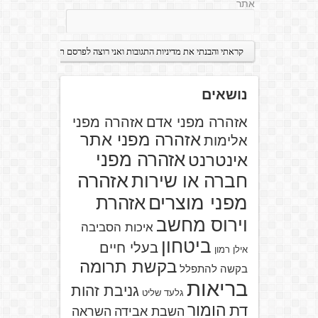
אתר
נושאים
אזהרה מפני אדם
אזהרה מפני
אזהרה מפני אתר
אלימות
אזהרה מפני
אינטרנט
אזהרה
חברה או שירות
מפני מוצרים
אזהרת
וירוס מחשב
איכות הסביבה
ביטחון
בעלי חיים
אילן רמון
בקשת תרומה
בקשה להתפלל
בריאות
גניבת זהות
גלעד שליט
הומור
דת
השבת אבידה
השראה