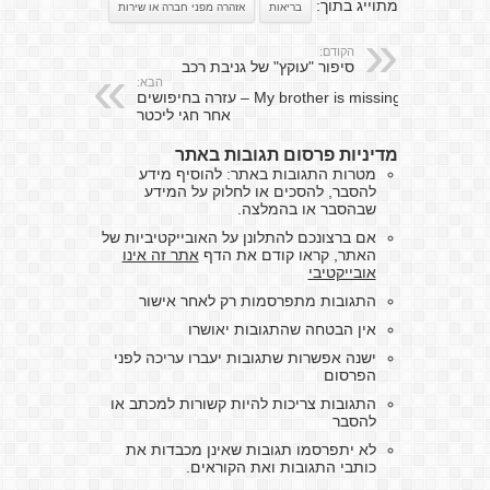
מתוייג בתוך:
בריאות
אזהרה מפני חברה או שירות
הקודם:
סיפור "עוקץ" של גניבת רכב
הבא:
My brother is missing – עזרה בחיפושים
אחר חגי ליכטר
מדיניות פרסום תגובות באתר
מטרות התגובות באתר: להוסיף מידע
להסבר, להסכים או לחלוק על המידע
שבהסבר או בהמלצה.
אם ברצונכם להתלונן על האובייקטיביות של
האתר, קראו קודם את הדף
אתר זה אינו
אובייקטיבי
התגובות מתפרסמות רק לאחר אישור
אין הבטחה שהתגובות יאושרו
ישנה אפשרות שתגובות יעברו עריכה לפני
הפרסום
התגובות צריכות להיות קשורות למכתב או
להסבר
לא יתפרסמו תגובות שאינן מכבדות את
כותבי התגובות ואת הקוראים.