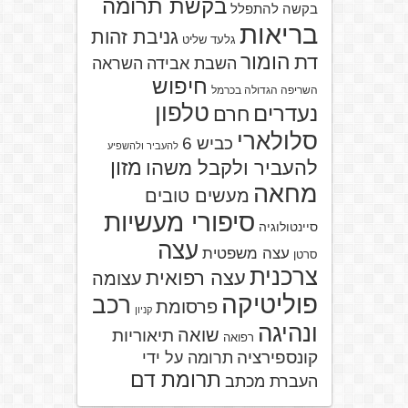
בקשת תרומה
בקשה להתפלל
בריאות
גניבת זהות
גלעד שליט
הומור
דת
השבת אבידה
השראה
חיפוש
השריפה הגדולה בכרמל
טלפון
נעדרים
חרם
סלולארי
כביש 6
להעביר ולהשפיע
מזון
להעביר ולקבל משהו
מחאה
מעשים טובים
סיפורי מעשיות
סיינטולוגיה
עצה
עצה משפטית
סרטן
צרכנית
עצה רפואית
עצומה
פוליטיקה
רכב
פרסומת
קניון
ונהיגה
שואה
תיאוריות
רפואה
קונספירציה
תרומה על ידי
תרומת דם
העברת מכתב