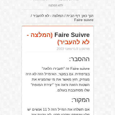
ללא המלצה
הנך כאן:
דף הבית
/
המלצה - לא להעביר
/
Faire suivre
Faire Suivre
(המלצה -
לא להעביר)
פורסם ב 9 בדצמבר 2003
ההסבר:
Faire suivre זה "תעבירו הלאה"
בצרפתית. גם במקור, האימייל הזה לא היה
מצחיק, חוץ מאשר את מי שהמציא את
השטות הזאת וראה איך "יצירת המופת"
שלו מסתובבת בעולם.
המקור:
אם תשלחו את המייל הזה ל 11 אנשים יש
חלון שנפתח ומקרין סרט. לא יודעת איך