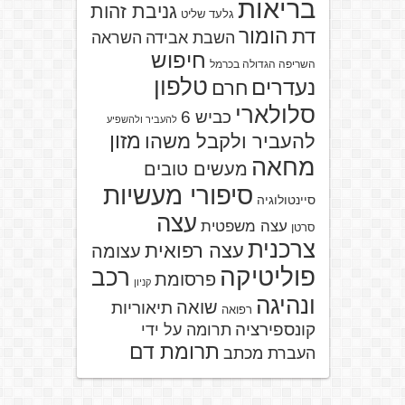
בריאות
גניבת זהות
גלעד שליט
הומור
דת
השבת אבידה
השראה
חיפוש
השריפה הגדולה בכרמל
טלפון
נעדרים
חרם
סלולארי
כביש 6
להעביר ולהשפיע
מזון
להעביר ולקבל משהו
מחאה
מעשים טובים
סיפורי מעשיות
סיינטולוגיה
עצה
עצה משפטית
סרטן
צרכנית
עצה רפואית
עצומה
פוליטיקה
רכב
פרסומת
קניון
ונהיגה
שואה
תיאוריות
רפואה
קונספירציה
תרומה על ידי
תרומת דם
העברת מכתב