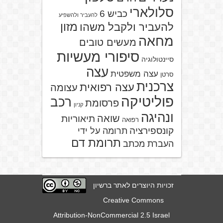
סלולארי
כביש 6
להעביר ולהשפיע
מזון
להעביר ולקבל משהו
מחאה
מעשים טובים
סיפורי מעשיות
סיינטולוגיה
עצה
עצה משפטית
סרטן
צרכנית
עצה רפואית
עצומה
פוליטיקה
רכב
פרסומת
קניון
ונהיגה
שואה
תיאוריות
רפואה
קונספירציה
תרומה על ידי
תרומת דם
העברת מכתב
זכויות היוצרים לאתר ברשיון
Creative Commons
Attribution-NonCommercial 2.5 Israel