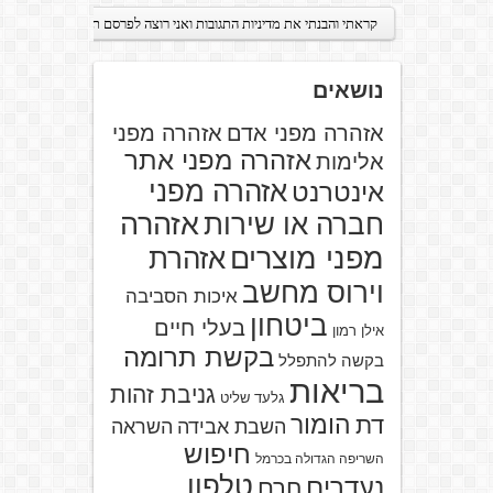
נושאים
אזהרה מפני אדם
אזהרה מפני
אזהרה מפני אתר
אלימות
אזהרה מפני
אינטרנט
אזהרה
חברה או שירות
מפני מוצרים
אזהרת
וירוס מחשב
איכות הסביבה
ביטחון
בעלי חיים
אילן רמון
בקשת תרומה
בקשה להתפלל
בריאות
גניבת זהות
גלעד שליט
הומור
דת
השבת אבידה
השראה
חיפוש
השריפה הגדולה בכרמל
טלפון
נעדרים
חרם