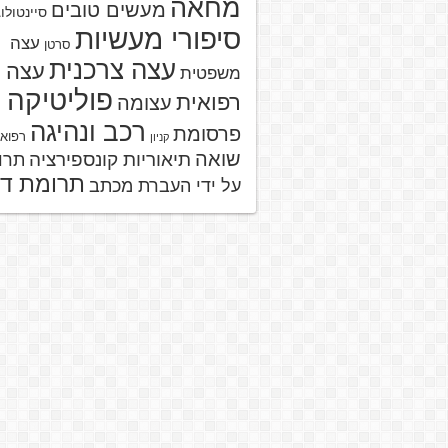
מחאה
מעשים טובים
סיינטולו
סיפורי מעשיות
עצה
סרטן
עצה צרכנית
עצה
משפטית
פוליטיקה
רפואית
עצומה
רכב ונהיגה
פרסומת
רפוא
קניון
שואה
תיאוריות קונספירציה
תרו
תרומת ד
על ידי העברת מכתב