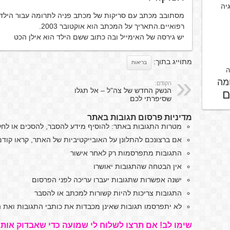
גיה
מסתובב מכתב עם סריקות של מכתב פניה לתרומה עבור הילד,
רפואיים.התאריך על המכתב הוא אוקטובר 2003.
יש גירסה של האימייל ובה כתוב ששם הילד הוא אילן הכט
מתוייג בתוך:
בריאות
ה
מה
הקודם:
הנשק החדש של צה"ל – אל תגלו
ם
שסיפרתי לכם
מדיניות פרסום תגובות באתר
מטרות התגובות באתר: להוסיף מידע להסבר, להסכים או לח
אם ברצונכם להתלונן על האובייקטיביות של האתר, קראו קו
התגובות מתפרסמות רק לאחר אישור
אין הבטחה שהתגובות יאושרו
ישנה אפשרות שתגובות יעברו עריכה לפני הפרסום
התגובות צריכות להיות קשורות למכתב או להסבר
לא יתפרסמו תגובות שאינן מכבדות את כותבי התגובות ואת ה
שימו לב! אם תרצו לשלוח לי שמועה כדי שאבדוק אותה