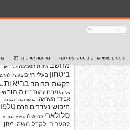
נושאים
אזהרה מפני אדם
אזהרה מפני
אזהרה מפני אתר
אלימות
אזהרה מפני
אינטרנט
אזהרה
חברה או שירות
מפני מוצרים
אזהרת ויר
פוסטים פופולאריים ביממה האחרונה
מלחמת אוקטובר 23
צרו
מחשב
איכות הסביבה
אילן רמון
ביטחון
בעלי חיים
בקשה להתפל
בריאות
בקשת תרומה
גל
הומור
דת
גניבת זהות
הש
שליט
אבידה
השראה
השריפה הגדולה בכרמל
טלפון
חיפוש נעדרים
חרם
סלולארי
כביש 6
להעביר ולהשפיע
מזון
להעביר ולקבל משהו