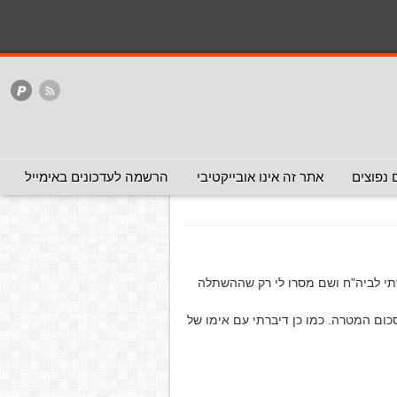
המלצה - אפשר להעביר
המלצה - לכאן ולכאן
האתר
ללא המלצה
שתלת כליה לילד ערן הכט
לילד ערן הכט
 נפוצים
אתר זה אינו אובייקטיבי
הרשמה לעדכונים באימייל
י "התקשרתי לביה"ח ושם מסרו לי רק שההשתלה
ום המטרה. כמו כן דיברתי עם אימו של