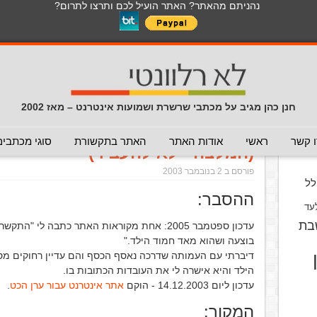
נהניתם מהאתר? האתר הועיל לכם ותרצו לתרום?
לכל התכנים באתר בנושא נגיף הקורונה
כללי
מכתב חוזר
מכתבים נפוצים
המלצה - לא להעביר
תרמית
עזרה לשימוש במייל
חדשות 
הנך כאן:
דף הבית
/
המלצה - לא להעביר
/
בקשה לתרומה עבור ה
חנן כהן מגיב על מכתבי שרשרת ושמועות אינטרנט – מאז 2002
בקשה לתרומה עבור השתלת כליה 
וס
 קשר
ראשי
אודות האתר
האתר בתקשורת
סוגי מכתבים
(המלצה - לא להעביר)
פורסם ב 2 בנובמבר 2003
ל
ההסבר:
עד
בת
עדכון ספטמבר 2005: אחת מקוראות האתר כתבה ל
בוצעה ושהוא מאד חמוד הילד."
דיברתי עם העמותה שדרכה נאסף הכסף והם עדיין רחוקים מסכ
הילד והיא אישרה לי את העובדות הכתובות בו.
עדכון ליום 14.12.2003 - הוקם
אתר אינטרנט עבור ערן הכט
.
המקור: