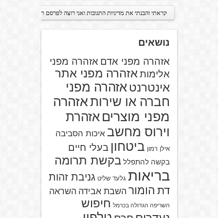
נושאים
אזהרה מפני אדם
אזהרה מפני
אזהרה מפני אתר
אלימות
אזהרה מפני
אינטרנט
אזהרה
חברה או שירות
מפני מוצרים
אזהרת
וירוס מחשב
איכות הסביבה
ביטחון
בעלי חיים
אילן רמון
בקשת תרומה
בקשה להתפלל
בריאות
גניבת זהות
גלעד שליט
הומור
דת
השבת אבידה
השראה
חיפוש
השריפה הגדולה בכרמל
טלפון