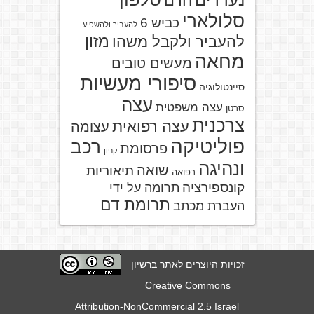
נעדרים
חרם
סלולארי
כביש 6
להעביר ולהשפיע
מזון
להעביר ולקבל משהו
מחאה
מעשים טובים
סיפורי מעשיות
סיינטולוגיה
עצה
עצה משפטית
סרטן
צרכנית
עצה רפואית
עצומה
פוליטיקה
רכב
פרסומת
קניון
ונהיגה
שואה
תיאוריות
רפואה
קונספירציה
תרומה על ידי
תרומת דם
העברת מכתב
זכויות היוצרים לאתר ברשיון
Creative Commons
Attribution-NonCommercial 2.5 Israel