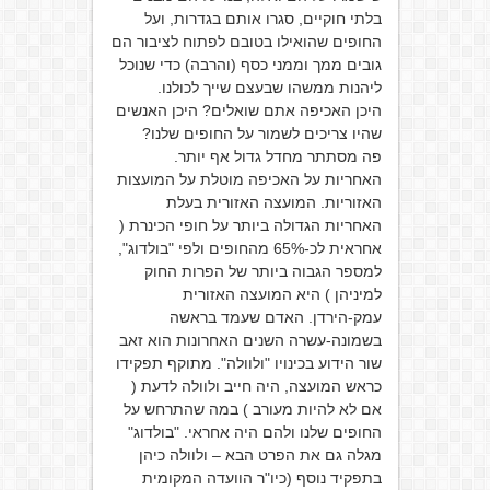
בלתי חוקיים, סגרו אותם בגדרות, ועל
החופים שהואילו בטובם לפתוח לציבור הם
גובים ממך וממני כסף (והרבה) כדי שנוכל
ליהנות ממשהו שבעצם שייך לכולנו.
היכן האכיפה אתם שואלים? היכן האנשים
שהיו צריכים לשמור על החופים שלנו?
פה מסתתר מחדל גדול אף יותר.
האחריות על האכיפה מוטלת על המועצות
האזוריות. המועצה האזורית בעלת
האחריות הגדולה ביותר על חופי הכינרת (
אחראית לכ-65% מהחופים ולפי "בולדוג",
למספר הגבוה ביותר של הפרות החוק
למיניהן ) היא המועצה האזורית
עמק-הירדן. האדם שעמד בראשה
בשמונה-עשרה השנים האחרונות הוא זאב
שור הידוע בכינויו "ולוולה". מתוקף תפקידו
כראש המועצה, היה חייב ולוולה לדעת (
אם לא להיות מעורב ) במה שהתרחש על
החופים שלנו ולהם היה אחראי. "בולדוג"
מגלה גם את הפרט הבא – ולוולה כיהן
בתפקיד נוסף (כיו"ר הוועדה המקומית