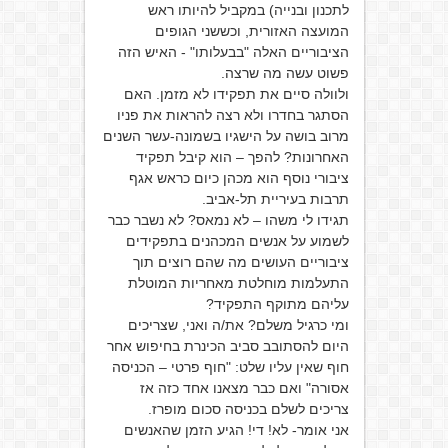
לתכנון ובנייה) במקביל להיותו ראש
המועצה האזורית, וכששני הגופים
הציבוריים האלה "בבעלותו" - האיש הזה
פשוט עשה מה שרצה.
ולוולה סיים את תפקידו לא מזמן. האם
הסתגר בחדרו ולא רצה להראות את פניו
מרוב בושה על הישגיו בשמונה-עשר השנים
האחרונות? להפך – הוא קיבל תפקיד
ציבורי נוסף הוא מכהן כיום כראש אגף
תרבות בעיריית תל-אביב.
תגידו לי משהו – לא נמאס? לא נשבר כבר
לשמוע על אנשים המכהנים בתפקידים
ציבוריים העושים מה שהם רוצים תוך
התעלמות מוחלטת מאחריות המוטלת
עליהם מתוקף התפקיד?
ומי כרגיל משלם? את/ה ואני, שצריכים
היום להסתובב סביב הכינרת בחיפוש אחר
חוף שאין עליו שלט: "חוף פרטי – הכניסה
אסורה" ואם כבר מצאנו אחד כזה אז
צריכים לשלם בכניסה סכום מופרז.
אני אומר- לא! די! הגיע הזמן שהאנשים