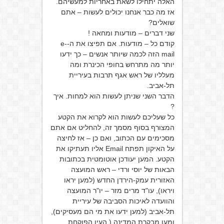
האלה יתחילו לשאת באחריות למעשיהם.
אז מה כבר אנחנו יכולים לעשות – אתם
שואלים?
שני דברים – מודעות ומחאה !
קודם כל – מודעות. אם תפיצו את ה-e-
mail הזה לכמה שיותר אנשים – כך ידעו
יותר מה מתרחש בחופי הכינרת ומה
מעלליו של ראש אגף תרבות בעיריית
תל-אביב.
הדבר השני שניתן לעשות הוא למחות. איך
?
כל שעליכם לעשות הוא לקרוא את הקטע
המצורף בסוף מסמך זה, להחליט אם אתם
מסכימים עם הכתוב, ואם כן – אז לחיצה
על האיקון תפתח Email אליו תעתיקו את
הקטע. המען יעודכן אוטומטית בכתובות
הבאות של יוסי ורדי – ראש המועצה
האזורית עמק-הירדן החדש (למען יראו
ויראו), עו"ד מרים מזר – יו"ר המועצה
והוועדה לאיכות הסביבה של עיריית
תל-אביב (למען ידעו את מי הם מעסיקים),
ומען מבקרת המדינה ( העין הפוקחת