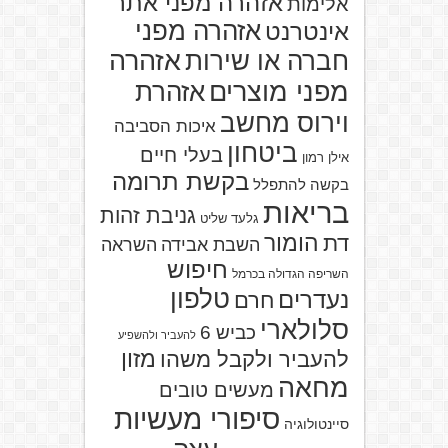
אזהרה מפני אתר
אלימות
אזהרה מפני
אינטרנט
אזהרה
חברה או שירות
מפני מוצרים
אזהרת
וירוס מחשב
איכות הסביבה
ביטחון
בעלי חיים
אילן רמון
בקשת תרומה
בקשה להתפלל
בריאות
גניבת זהות
גלעד שליט
הומור
דת
השבת אבידה
השראה
חיפוש
השריפה הגדולה בכרמל
טלפון
נעדרים
חרם
סלולארי
כביש 6
להעביר ולהשפיע
מזון
להעביר ולקבל משהו
מחאה
מעשים טובים
סיפורי מעשיות
סיינטולוגיה