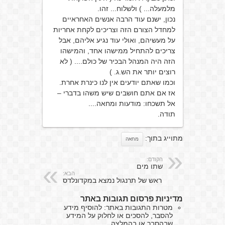
מלמעלה... ) ולשלוח... זהו.
נכון, ישנם עוד הרבה אנשים האחראיים
למחדל הצורם הזה וצריכים לקחת אחריות
על מעשיהם, ואולי עוד נגיע אליהם, אבל
צריכים להתחיל ממישהו אחד, והמישהו
הזה היה המנהל הבכיר של כולם.... ( לא
רוצים יותר את הש.ג. )
וכמו שאתם יודעים אין לנו כינרת אחרת.
אז אם אתם חושבים שיש משהו בדברי –
אל תשכחו: מודעות ומחאה....
תודה.
מתוייג בתוך:
מחאה
הקודם:
שתו מים
הבא:
ראש של תרנגול נמצא במקדונלדס
מדיניות פרסום תגובות באתר
מטרות התגובות באתר: להוסיף מידע
להסבר, להסכים או לחלוק על המידע
שבהסבר או בהמלצה.