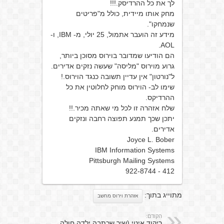
לך את כל ההרדיסק.!!!
מחק אותו מיידית, כולל מ"פריטים
שנמחקו".
מידע זה הועבר אתמול, 25 יולי, מ- IBM, ו-
AOL.
הם הודיעו שמדובר בוירוס מסוכן ביותר,
גרוע מוירוס "מליסה" שעשה נזקים אדירים.
ל"נורטון" אין עדיין תשובה כנגד הוירוס.!
שימו לב- הוירוס מוחק לחלוטין את כל
ההרדיקס.
שלח אזהרה זו לכל מי שאתה מכיר.!!
יתכן שכך תמנע תפוצה רחבה ונזקים
אדירים.
Joyce L. Bober
IBM Information Systems
Pittsburgh Mailing Systems
412 - 922-8744
מתוייג בתוך:
אזהרת וירוס מחשב
הקודם:
ריקוד איטי (שיר שכתבה ילדה חולה