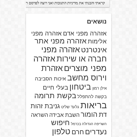
נושאים
אזהרה מפני אדם
אזהרה מפני
אזהרה מפני אתר
אלימות
אזהרה מפני
אינטרנט
אזהרה
חברה או שירות
מפני מוצרים
אזהרת
וירוס מחשב
איכות הסביבה
ביטחון
בעלי חיים
אילן רמון
בקשת תרומה
בקשה להתפלל
בריאות
גניבת זהות
גלעד שליט
הומור
דת
השבת אבידה
השראה
חיפוש
השריפה הגדולה בכרמל
טלפון
נעדרים
חרם