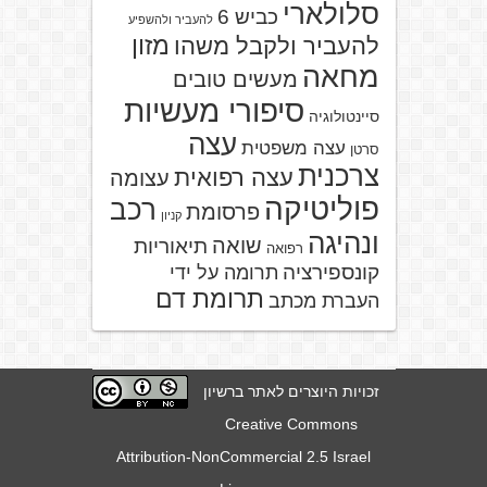
סלולארי
כביש 6
להעביר ולהשפיע
מזון
להעביר ולקבל משהו
מחאה
מעשים טובים
סיפורי מעשיות
סיינטולוגיה
עצה
עצה משפטית
סרטן
צרכנית
עצה רפואית
עצומה
פוליטיקה
רכב
פרסומת
קניון
ונהיגה
שואה
תיאוריות
רפואה
קונספירציה
תרומה על ידי
תרומת דם
העברת מכתב
זכויות היוצרים לאתר ברשיון
Creative Commons
Attribution-NonCommercial 2.5 Israel