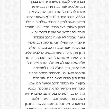
חברה שלי לעבודה סיפרה שהיום בבוקר
רכב שלפניה עצר בבת אחת בכביש מה
שגרם לבלום בלימת חירום ולהפעיל את
הABS. רכבה עצר כ 10 ס"מ מאחורי הרכב
שבלם.חשוב לציין כי הרכב שבלם היה כולו
דפוק מאחור. בעל הרכב וחברו יצאו מהרכב
ואמרו לה:"תראי מה עשית לרכב" והיא
טענה שבכלל לא פגעה ברכב ועובדה
שאצלה אין אפילו חצי שריטה. רכב שעמד
בנתיב ליד עצר ובעל הרכב צעק לה שלא
תתן את פרטיה היות ומנסים להלביש עליה
תיק. לאחר שהוציאו לו אלה מהרכב ואיימו
עליו שאם הוא לא מסתלק הם מפרקים לו
את הרכב, היא החלה לחייג למשטרה
וסיפרה ששני בני מיעוטים מנסים להפיל
עליה תיק כאילו פגעה בהם. השוטרת
ביקשה את מספר הרכב וכאשר הם שמעו
כיצד היא מקריאה לה את המספר, נכנסו
מהר לרכב והמשיכו בנסיעתם. כמובן שהיא
רשמה את המספר וכבר הגישה תלונה
במשטרה. מסתבר גם שכנראה שהיה תכנון
עם הרכב שלפניהם שבלם גם הוא בחוזקה