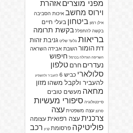
מפני מוצרים
אזהרת
וירוס מחשב
איכות הסביבה
ביטחון
בעלי חיים
אילן רמון
בקשת תרומה
בקשה להתפלל
בריאות
גניבת זהות
גלעד שליט
הומור
דת
השבת אבידה
השראה
חיפוש
השריפה הגדולה בכרמל
טלפון
נעדרים
חרם
סלולארי
כביש 6
להעביר ולהשפיע
מזון
להעביר ולקבל משהו
מחאה
מעשים טובים
סיפורי מעשיות
סיינטולוגיה
עצה
עצה משפטית
סרטן
צרכנית
עצה רפואית
עצומה
פוליטיקה
רכב
פרסומת
קניון