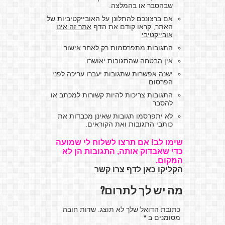
שבהסבר או בהמלצה.
אם ברצונכם להתלונן על האובייקטיביות של
האתר, קראו קודם את הדף
אתר זה אינו
אובייקטיבי
התגובות מתפרסמות רק לאחר אישור
אין הבטחה שהתגובות יאושרו
ישנה אפשרות שתגובות יעברו עריכה לפני
הפרסום
התגובות צריכות להיות קשורות למכתב או
להסבר
לא יתפרסמו תגובות שאינן מכבדות את
כותבי התגובות ואת הקוראים.
שימו לב! אם תרצו לשלוח לי שמועה
כדי שאבדוק אותה, התגובות הן לא
המקום.
הקליקו כאן לדף צרו קשר
מה יש לך לתרום?
כתובת הדואל שלך לא תוצג. שדות חובה
מסומנים ב
*