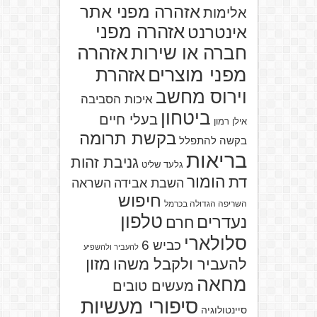
אזהרה מפני אתר
אלימות
אזהרה מפני
אינטרנט
אזהרה
חברה או שירות
מפני מוצרים
אזהרת
וירוס מחשב
איכות הסביבה
ביטחון
בעלי חיים
אילן רמון
בקשת תרומה
בקשה להתפלל
בריאות
גניבת זהות
גלעד שליט
הומור
דת
השבת אבידה
השראה
חיפוש
השריפה הגדולה בכרמל
טלפון
נעדרים
חרם
סלולארי
כביש 6
להעביר ולהשפיע
מזון
להעביר ולקבל משהו
מחאה
מעשים טובים
סיפורי מעשיות
סיינטולוגיה