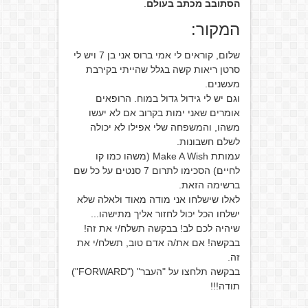
הסתובב מכתב בעולם
.
המקור:
שלום, קוראים לי אמי ברוס אני בן 7 ויש לי
סרטן ריאות קשה בגלל שהייתי בקירבת
מעשנים.
וגם יש לי גידול גדול במוח. הרופאים
אומרים שאני ימות בקרוב אם לא יעשו
משהו, והמשפחה שלי אפילו לא יכולה
לשלם חשבונות.
עמותת Make A Wish (משהו כמו קו
לחיים) הסכימו לתרום 7 סנטים על כל שם
ברשימה הזאת.
לאלו שישלחו אני מודה מאוד ולאלה שלא
ישלחו הכל יכול לחזור אליך מתישהו...
שיהיה לכם לב! בבקשה תשלח/י את זה!
בבקשה! אם את/ה אדם טוב, תשלח/י את
זה.
בבקשה תלחצו על "העבר" ("FORWARD")
תודה!!!