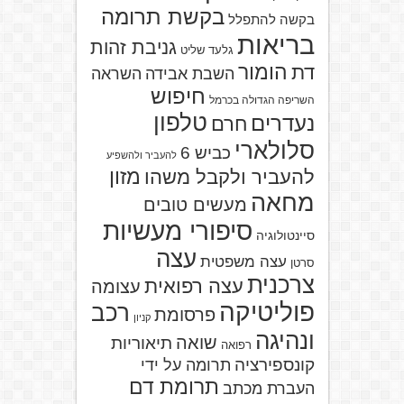
בקשת תרומה
בקשה להתפלל
בריאות
גניבת זהות
גלעד שליט
הומור
דת
השבת אבידה
השראה
חיפוש
השריפה הגדולה בכרמל
טלפון
נעדרים
חרם
סלולארי
כביש 6
להעביר ולהשפיע
מזון
להעביר ולקבל משהו
מחאה
מעשים טובים
סיפורי מעשיות
סיינטולוגיה
עצה
עצה משפטית
סרטן
צרכנית
עצה רפואית
עצומה
פוליטיקה
רכב
פרסומת
קניון
ונהיגה
שואה
תיאוריות
רפואה
קונספירציה
תרומה על ידי
תרומת דם
העברת מכתב