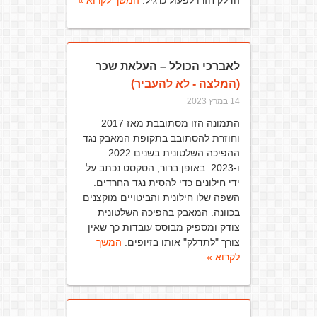
הדלק חזרו לפעול כרגיל.
המשך לקרוא »
לאברכי הכולל – העלאת שכר
(המלצה - לא להעביר)
14 במרץ 2023
התמונה הזו מסתובבת מאז 2017
וחוזרת להסתובב בתקופת המאבק נגד
ההפיכה השלטונית בשנים 2022
ו-2023. באופן ברור, הטקסט נכתב על
ידי חילונים כדי להסית נגד החרדים.
השפה שלו חילונית והביטויים מוקצנים
בכוונה. המאבק בהפיכה השלטונית
צודק ומספיק מבוסס עובדות כך שאין
צורך "לתדלק" אותו בזיופים.
המשך
לקרוא »