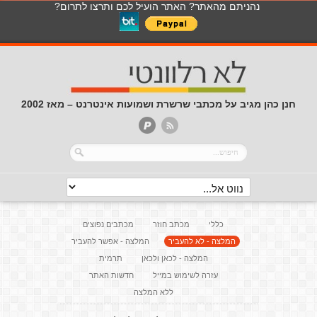
נהניתם מהאתר? האתר הועיל לכם ותרצו לתרום?
חנן כהן מגיב על מכתבי שרשרת ושמועות אינטרנט – מאז 2002
כללי
מכתב חוזר
מכתבים נפוצים
המלצה - לא להעביר
המלצה - אפשר להעביר
המלצה - לכאן ולכאן
תרמית
עזרה לשימוש במייל
חדשות האתר
ללא המלצה