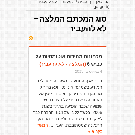
הנך כאן:
דף הבית
/
המלצה – לא להעביר
(page 5)
סוג המכתב:
המלצה –
לא להעביר
מכמונות מהירות אוטומטיות על
כביש 6
(המלצה - לא להעביר)
4 באוקטובר 2023
דובר אגף התנועה במשטרה מסר לי כי
המידע בשמועה אינו נכון ולא ברור לו
מה מקור המידע. קוראים חדי עין של
האתר הצביעו בפני על העובדה שזו
שמועה שכבר הופיעה באתר בשנת
2006. בקשר ללוגו של ECI. החברה כבר
לא קיימת בשם הזה ולא ברור מה מקור
התמונה שמסתובבת. העניין…
המשך
לקרוא »