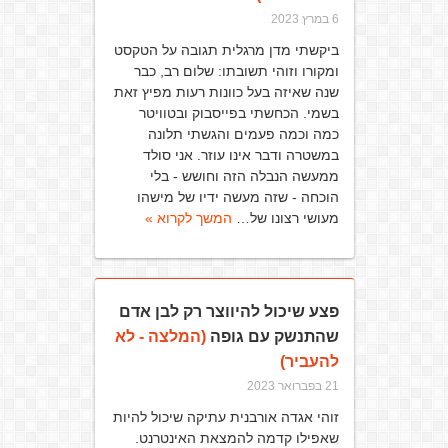
6 במרץ 2023
ביקשתי מדן מרגלית תגובה על הטקסט
ומקורו וזוהי תשובתו: שלום רב, כבר
שנה שאיזה בעל כוונות רעות מפיץ זאת
בשמי. הכחשתי בפייסבוק ובטוויטר
כמה וכמה פעמים והגשתי תלונה
במשטרה ודבר אינו עוזר. אני סולד
ממעשה הנבלה הזה וחושש - בלי
הוכחה - שזה מעשה ידיו של מישהו
מעושי רצונו של…
המשך לקרוא »
פצע שיכול להיווצר רק לבן אדם
שהתנשק עם גופה
(המלצה - לא
להעביר)
21 בפברואר 2023
זוהי אגדה אורבנית עתיקה שיכול להיות
שאפילו קדמה להמצאת האינטרנט.