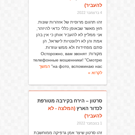
להעביר)
4 בדצמבר 2022
זהו תרגום מרוסית של אזהרות שונות.
חוץ מאשר שבאופן כללי כדאי להיזהר,
אני ממליץ לא להעביר אותן כי אין בהן
אמת והן לא רלוונטיות לישראל, הן
סתם מפחידות ולא ממש עוזרות.
מקורות: Осторожно, вам звонят
телефонные мошенники! "Смотрю
на фото, вспоминаю нас"
המשך
לקרוא »
סרטון – הירח בקירבה מטורפת
לכדור הארץ
(המלצה - לא
להעביר)
1 בנובמבר 2022
זהו סרטון שיצר אמן גרפיקה ממוחשבת