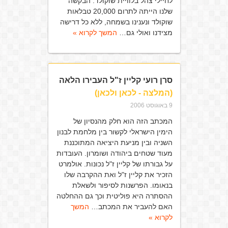
לחיילי צהל בלוויית שוקולד. הבקשה
שלנו הייתה לתרום 20,000 טבלאות
שוקולד ונענינו בשמחה, ללא כל דרישה
מצידנו ואולי גם…
המשך לקרוא »
סרן רועי קליין ז"ל העבירו הלאה
(המלצה - לכאן ולכאן)
9 באוגוסט 2006
המכתב הזה הוא חלק מהנסיון של
הימין הישראלי לקשור בין מלחמת לבנון
השניה ובין מניעת היציאה המתוכננת
מעוד שטחים ביהודה ושומרון. העובדות
על גבורתו של קליין ז"ל נכונות. אולמרט
הזכיר את קליין ז"ל ואת ההקרבה שלו
בנאומו. הפרשנות לסיפור ולשאלת
ההסתרה היא פוליטית וכך גם ההחלטה
האם להעביר את המכתב…
המשך
לקרוא »