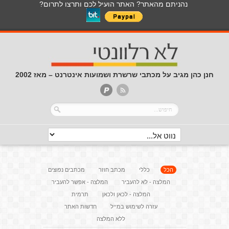
נהניתם מהאתר? האתר הועיל לכם ותרצו לתרום?
חנן כהן מגיב על מכתבי שרשרת ושמועות אינטרנט – מאז 2002
הכל
כללי
מכתב חוזר
מכתבים נפוצים
המלצה - לא להעביר
המלצה - אפשר להעביר
המלצה - לכאן ולכאן
תרמית
עזרה לשימוש במייל
חדשות האתר
ללא המלצה