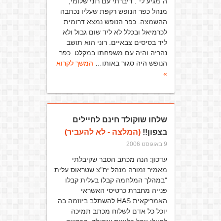
ה"מגיע לי". דיברתי עם רוני שלומי,
מנהל כפר הנופש רקפת שעליו נכתבה
ההשמצה. כפר הנופש נמצא דרומית
לכרמיאל ובכלל לא ליד שום גבול ולא
ליד בסיסים צבאיים. רוני הוא תושב
נהריה והיה עם משפחתו במקלט. כפר
הנופש היה סגור באותו…
המשך לקרוא
»
שלחו שוקולד חינם לחיילים
בצפון!!
(המלצה - לא להעביר)
9 באוגוסט 2006
עדכון: הנה מכתב הסבר שקיבלתי
מאמיר זמורה מנהל יח"צ שטראוס עלית
"במהלך המלחמה קבלו בעלית קבלו
פנייה מחברת כרטיסי האשראי
האמריקאית HAS להשתלב ביוזמה בה
יוכל כל אדם לשלוח מכתב תמיכה