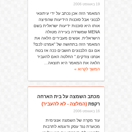
19 באוגוסט 2006
המאמר הזה אכן נכתב על ידי עיתונאי
לבנוני אבל סוכנות הידיעות שהפיצה
אותו היא סוכנות ידיעות ישראלית בשם
MENA שמשרדה בעיירה מטולה
הישראלית. אנשים מעבירים הלאה את
המאמר הזה בתחושה של "אמרנו לכם?
אם גם הלבנונים חושבים ככה אז בטח
אנחנו צודקים." החלטה האם להעביר
הלאה את המאמר היא תוצאה…
המשך לקרוא »
מכתב השמצה על בית הארחה
רקפת
(המלצה - לא להעביר)
16 באוגוסט 2006
עוד מקרה של השמצה אנונימית
מכוערת נגד עסק ודוגמא לתרבות