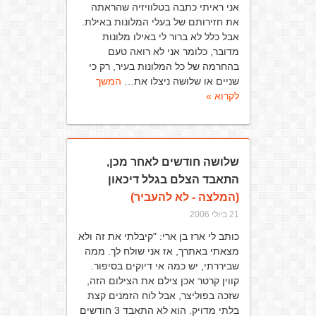
אני ראיתי כתבה בטלוויזיה שהראתה
את חזירותם של בעלי המלונות באילת.
אבל כלל לא ברור לי באילו מלונות
מדובר, כלומר אני לא רואה טעם
בהחרמה של כל המלונות בעיר, רק כי
שניים או שלושה ניצלו את…
המשך
לקרוא »
שלושה חודשים לאחר מכן,
התאבד הצלם בגלל דיכאון
(המלצה - לא להעביר)
21 ביולי 2006
כותב לי ארז בן ארי: "קיבלתי את זה ולא
מצאתי באתרך, אז אני שולח לך. ממה
שביררתי, יש כמה אי דיוקים בסיפור.
קווין קרטר אכן צילם את הצילום הזה,
שזכה בפוליצר, אבל לוח הזמנים קצת
בלתי מדויק. הוא לא התאבד 3 חודשים