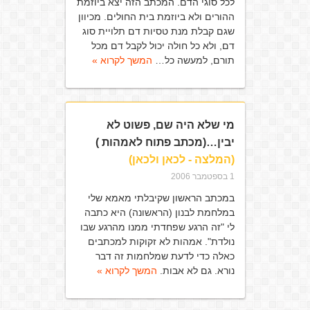
לכל סוגי הדם. המכתב הזה יצא ביוזמת
ההורים ולא ביוזמת בית החולים. מכיוון
שגם קבלת מנת טסיות דם תלויית סוג
דם, ולא כל חולה יכול לקבל דם מכל
תורם, למעשה כל…
המשך לקרוא »
מי שלא היה שם, פשוט לא
יבין…(מכתב פתוח לאמהות )
(המלצה - לכאן ולכאן)
1 בספטמבר 2006
במכתב הראשון שקיבלתי מאמא שלי
במלחמת לבנון (הראשונה) היא כתבה
לי "זה הרגע שפחדתי ממנו מהרגע שבו
נולדת". אמהות לא זקוקות למכתבים
כאלה כדי לדעת שמלחמות זה דבר
נורא. גם לא אבות.
המשך לקרוא »