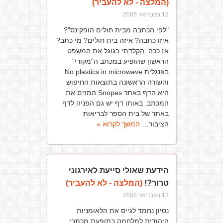
(המלצה - לא להעביר)
12 בפברואר 2005
"לפי הכתבה מבית חולים הופקינס"?
איזו כתבה? איזה בית חולים? מי כתב?
אז ככה. הקלדתי בגוגל את המשפט
הראשון שהופיע במכתב ה"מקורי"
באנגלית No plastics in microwave
והשורה הראשונה בתוצאות החיפוש
היא הדף באתר Snopes המזים את
המכתב. באותו דף יש גם הפניה לדף
באתר של בית הספר לבריאות
הציבור…
המשך לקרוא »
הידעת שאולי סייעת לאירגוני
טרור?!
(המלצה - לא להעביר)
12 בפברואר 2005
נסיון נחמד לגייס את הלאומניות
היהודית למלחמה בתופעת מכתבי