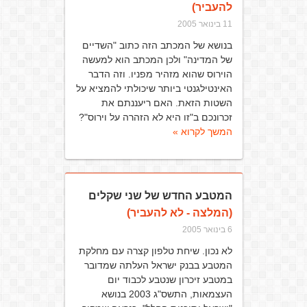
להעביר)
11 בינואר 2005
בנושא של המכתב הזה כתוב "השדיים
של המדינה" ולכן המכתב הוא למעשה
הוירוס שהוא מזהיר מפניו. וזה הדבר
האינטילגנטי ביותר שיכולתי להמציא על
השטות הזאת. האם ריעננתם את
זכרונכם ב"זו היא לא הזהרה על וירוס"?
המשך לקרוא »
המטבע החדש של שני שקלים
(המלצה - לא להעביר)
6 בינואר 2005
לא נכון. שיחת טלפון קצרה עם מחלקת
המטבע בבנק ישראל העלתה שמדובר
במטבע זיכרון שנטבע לכבוד יום
העצמאות, התשס"ג 2003 בנושא