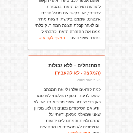
הפעם אספר לכם סיפור אישי הקשור
להודעת הוירוס הזאת. במסגרת
עבודתי, אני בקשר עם מנהל חברת
אינטרנט שממנו ביקשתי הצעת מחיר.
יום לאחר קבלת הצעת המחיר, קיבלתי
ממנו את ההזהרה הזאת. כתבתי לו
בחזרה שאני כועס…
המשך לקרוא »
המתנחלים – ללא גבולות
(המלצה - לא להעביר)
26 בינואר 2005
כמה קוראים שלחו לי את המכתב
ושאלו לדעתי. בסוף החלטתי לפרסמו
כאן כדי שיידעו שאני מכיר אותו. אני לא
יודע אם הסיפורים נכונים או לא. מכיוון
שאני שמאלני מניאק, דעתי על
ההתנחלויות והמתנחלים ידועות
והסיפורים לא מרגיזים או מפתיעים