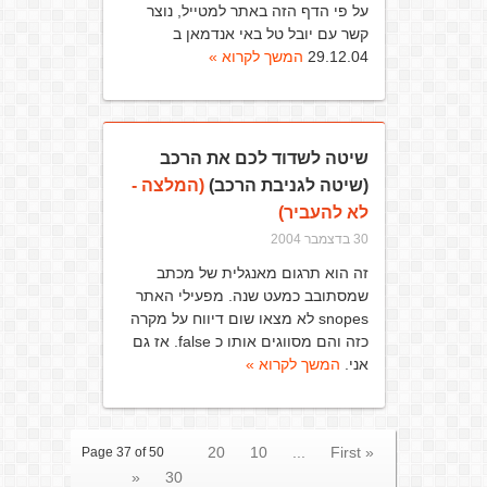
על פי הדף הזה באתר למטייל, נוצר
קשר עם יובל טל באי אנדמאן ב
29.12.04
המשך לקרוא »
שיטה לשדוד לכם את הרכב
(שיטה לגניבת הרכב)
(המלצה -
לא להעביר)
30 בדצמבר 2004
זה הוא תרגום מאנגלית של מכתב
שמסתובב כמעט שנה. מפעילי האתר
snopes לא מצאו שום דיווח על מקרה
כזה והם מסווגים אותו כ false. אז גם
אני.
המשך לקרוא »
20
10
...
« First
Page 37 of 50
«
30