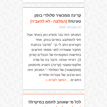
קרינה ממכשיר סלולרי בזמן
טעינה!!
(המלצה - לא להעביר)
22 בפברואר 2005
המכתב הזה כבר מופיע כאן באתר אבל
חזר להסתובב באדום בוהק. אחד
הקוראים כתב לי כך: "מדובר בכתבת
תחקיר ששודרה לפני מספר חודשים
בחדשות המקומיות של הכבלים (ערוץ
3). ראיתי אותה, ודובר בה על שדה
אלקטרומגנטי (קרינה) המגיע מהמטען
(ספק/שנאי) של הסלולרי." המכתב הזה
הוא ערבוב של עובדות ופחדים
כתובים…
המשך לקרוא »
לכל מי שאוהב לחמם במיקרו!!!