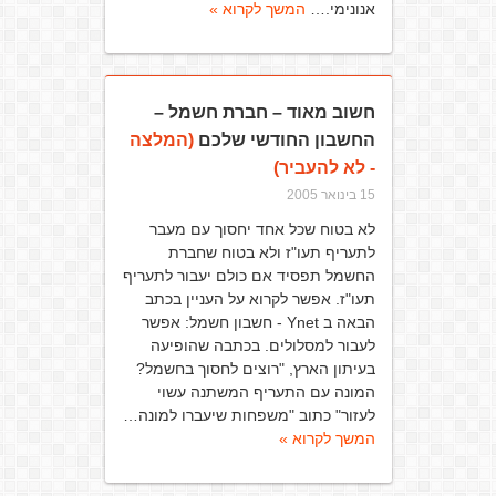
אנונימי.…
המשך לקרוא »
חשוב מאוד – חברת חשמל –
החשבון החודשי שלכם
(המלצה
- לא להעביר)
15 בינואר 2005
לא בטוח שכל אחד יחסוך עם מעבר
לתעריף תעו"ז ולא בטוח שחברת
החשמל תפסיד אם כולם יעבור לתעריף
תעו"ז. אפשר לקרוא על העניין בכתב
הבאה ב Ynet - חשבון חשמל: אפשר
לעבור למסלולים. בכתבה שהופיעה
בעיתון הארץ, "רוצים לחסוך בחשמל?
המונה עם התעריף המשתנה עשוי
לעזור" כתוב "משפחות שיעברו למונה…
המשך לקרוא »