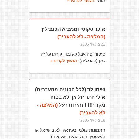
אותי.
המשך לקרוא »
איכר סקוטי וממציא הפנצילין
(המלצה - לא להעביר)
22 בינואר 2005
סיפור יפה אבל לא נכון. קיראו על זה
כאן (באנגלית).
המשך לקרוא »
שימו לב (לכל הקונים מהערבים)
אולי יותר זול אך לא בטוח
מקורי!!!!! זהירות רעל
(המלצה -
לא להעביר)
18 בינואר 2005
התמונות צולמו בעיראק ולא בישראל או
בפלסטין. הנה המקור של אחת