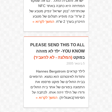
"ישראל ותוכנית החלל". כנראה שמקור
המתיחה היא כתבה באתר NFC
שכותרתה "בנק ישראל ינפיק מטבע של
2 ש"ח" ובה מופיע תצלום של מטבע
הזיכרון בערך 2 ש"ח.
המשך לקרוא »
PLEASE SEND THIS TO ALL
YOU KNOW- ילד לא מזוהה
בפוקט
(המלצה - לא להעביר)
5 בינואר 2005
לילד קוראים Hannes Bergstrom
ותודות לאינטרנט הוא נמצא. הרופאים
בבית החולים של פוקט פרסמו את
התמונה בפורום של אתר בית החולים
ודודו של הילד זיהה אותו. לכתבה על
הסיפור(באנגלית).
המשך לקרוא »