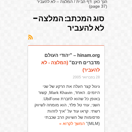
הנך כאן:
דף הבית
/
המלצה – לא להעביר
(page 37)
סוג המכתב:
המלצה –
לא להעביר
hinam.org – "יהודי העולם
מדברים חינם"
(המלצה - לא
להעביר)
28 בפברואר 2005
גיגול קצר העלה את הרקע של שני
היזמים. האחד, Mark Khavin, קשור
באופן כל שהוא לחברת UbiFone.
השני, עוזי טל פלד, הוא מומחה לשיווק
רשתי. קראו עוד על "איך לזהות
פרסומות של השיווק הרב שכבתי
(MLM)"
המשך לקרוא »