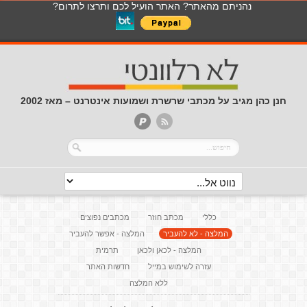
נהניתם מהאתר? האתר הועיל לכם ותרצו לתרום?
חנן כהן מגיב על מכתבי שרשרת ושמועות אינטרנט – מאז 2002
כללי
מכתב חוזר
מכתבים נפוצים
המלצה - לא להעביר
המלצה - אפשר להעביר
המלצה - לכאן ולכאן
תרמית
עזרה לשימוש במייל
חדשות האתר
ללא המלצה